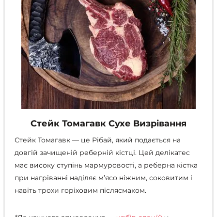
Стейк Томагавк Сухе Визрівання
Стейк Томагавк — це Рібай, який подається на
довгій зачищеній реберній кістці. Цей делікатес
має високу ступінь мармуровості, а реберна кістка
при нагріванні наділяє м’ясо ніжним, соковитим і
навіть трохи горіховим післясмаком.