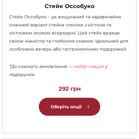
Стейк Оссобуко
Стейк Оссобуко – це вишуканий та надзвичайно
смачний варіант стейка гомілки з кісткою та
кістковим мозком всередині. Цей стейк вражає
своєю ніжністю та глибоким смаком. Ідеальний для
особливих вечерь або гастрономічних подорожей.
*До кожного замовлення —
набір спецій
у
подарунок.
292
грн
Цей
товар
Оберіть опції
має
кілька
варіантів.
Параметри