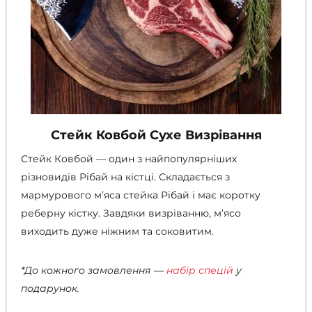
Стейк Ковбой Сухе Визрівання
Стейк Ковбой
—
один з найпопулярніших
різновидів Рібай на кістці. Складається з
мармурового м’яса стейка Рібай і має коротку
реберну кістку. Завдяки визріванню, м’ясо
виходить дуже ніжним та соковитим.
*До кожного замовлення —
набір спецій
у
подарунок.