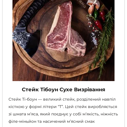
сторінці
товару
Стейк Тібоун Сухе Визрівання
Стейк Ті-боун
—
великий стейк, розділений навпіл
кісткою у формі літери “Т”. Цей стейк виробляється
зі шмата м’яса, який поєднує у собі м’якість, ніжність
філе-міньйон та насичений м’ясний смак