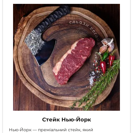
можна
вибрати
на
сторінці
товару
Стейк Нью-Йорк
Нью-Йорк — преміальний стейк, який