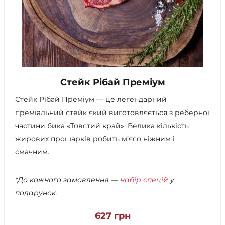
Стейк Рібай Преміум
Стейк Рібай Преміум — це легендарний
преміальний стейк який виготовляється з реберної
частини бика «Товстий край». Велика кількість
жирових прошарків робить м’ясо ніжним і
смачним.
*До кожного замовлення —
набір спецій
у
подарунок.
627
грн