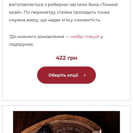
виготовляється з реберної частини бика «Тонкий
край». По периметру стейка проходить тонка
смужка жиру, що надає м’ясу соковитість.
*До кожного замовлення —
набір спецій
у
подарунок.
422
грн
Цей
товар
Оберіть опції
має
кілька
варіантів.
Параметри
можна
вибрати
на