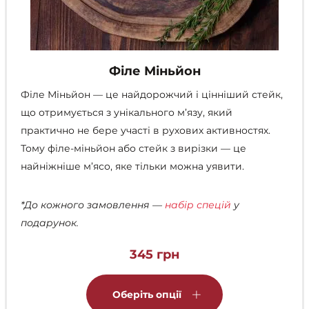
Філе Міньйон
Філе Міньйон — це найдорожчий і цінніший стейк,
що отримується з унікального м’язу, який
практично не бере участі в рухових активностях.
Тому філе-міньйон або стейк з вирізки — це
найніжніше м’ясо, яке тільки можна уявити.
*До кожного замовлення —
набір спецій
у
подарунок.
345
грн
Цей
товар
Оберіть опції