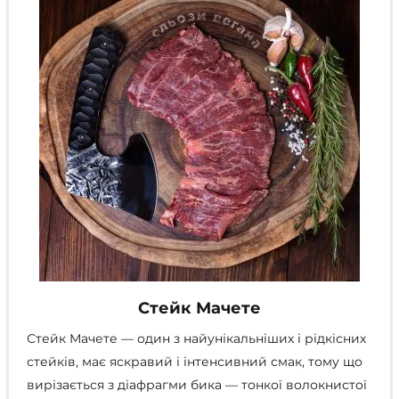
на
сторінці
товару
Стейк Мачете
Стейк Мачете — один з найунікальніших і рідкісних
стейків, має яскравий і інтенсивний смак, тому що
вирізається з діафрагми бика — тонкої волокнистої