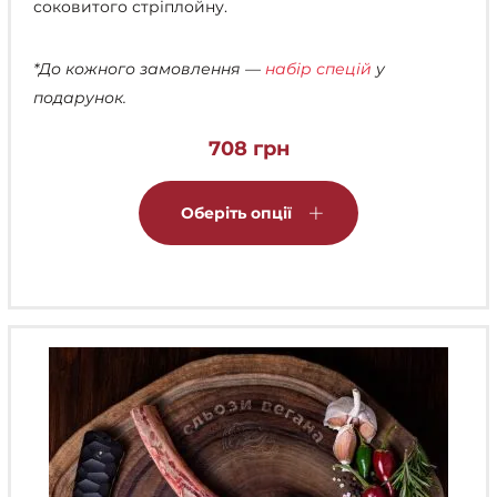
соковитого стріплойну.
*До кожного замовлення —
набір спецій
у
подарунок.
708
грн
Цей
товар
Оберіть опції
має
кілька
варіантів.
Параметри
можна
вибрати
на
сторінці
товару