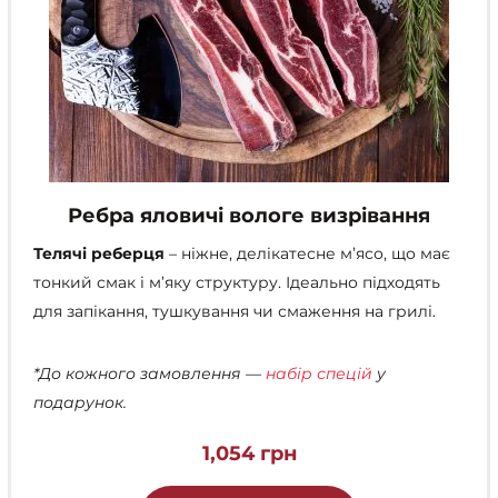
Ребра яловичі вологе визрівання
Телячі реберця
– ніжне, делікатесне м’ясо, що має
тонкий смак і м’яку структуру. Ідеально підходять
для запікання, тушкування чи смаження на грилі.
*До кожного замовлення —
набір спецій
у
подарунок.
1,054
грн
Цей