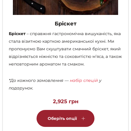
Бріскет
Бріскет
– справжня гастрономічна вишуканість, яка
стала візитною карткою американської кухні. Ми
пропонуємо Вам скуштувати смачний бріскет, який
відрізняється ніжністю та соковитістю м’яса, а також
неповторним ароматом та смаком.
*До кожного замовлення —
набір спецій
у
подарунок.
2,925
грн
Цей
товар
Оберіть опції
має