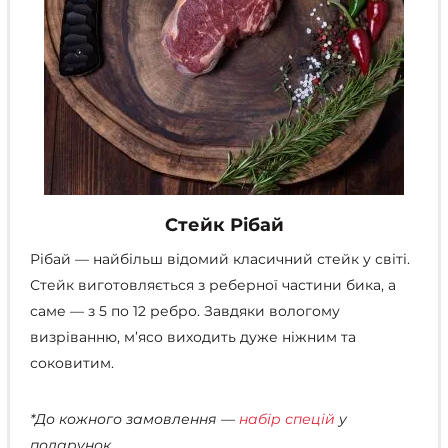
Стейк Рібай
Рібай — найбільш відомий класичний стейк у світі.
Стейк виготовляється з реберної частини бика, а
саме — з 5 по 12 ребро. Завдяки вологому
визріванню, м’ясо виходить дуже ніжним та
соковитим.
*До кожного замовлення —
набір спецій
у
подарунок.