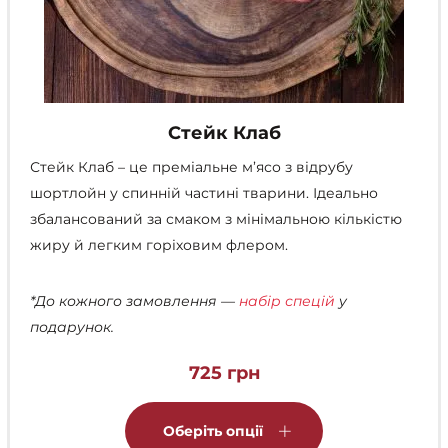
Стейк Клаб
Стейк Клаб – це преміальне м’ясо з відрубу
шортлойн у спинній частині тварини. Ідеально
збалансований за смаком з мінімальною кількістю
жиру й легким горіховим флером.
*До кожного замовлення —
набір спецій
у
подарунок.
725
грн
Цей
товар
Оберіть опції