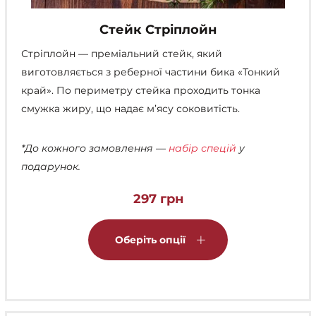
Стейк Стріплойн
Стріплойн — преміальний стейк, який
виготовляється з реберної частини бика «Тонкий
край». По периметру стейка проходить тонка
смужка жиру, що надає м’ясу соковитість.
*До кожного замовлення —
набір спецій
у
подарунок.
297
грн
Цей
товар
Оберіть опції
має
кілька
варіантів.
Параметри