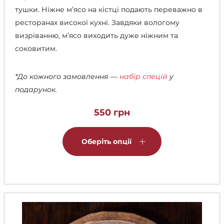
тушки. Ніжне м’ясо на кістці подають переважно в
ресторанах високої кухні. Завдяки вологому
визріванню, м’ясо виходить дуже ніжним та
соковитим.
*До кожного замовлення —
набір спецій
у
подарунок.
550
грн
Цей
товар
Оберіть опції
має
кілька
варіантів.
Параметри
можна
вибрати