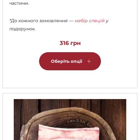
частини.
*До кожного замовлення —
набір спецій
у
подарунок.
316
грн
Цей
товар
Оберіть опції
має
кілька
варіантів.
Параметри
можна
вибрати
на
сторінці
товару