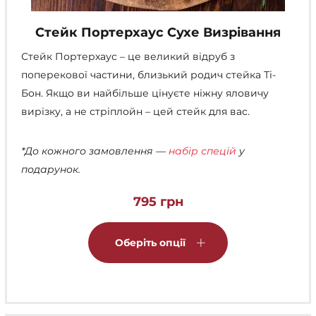
Стейк Портерхаус Сухе Визрівання
Стейк Портерхаус – це великий відруб з
поперекової частини, близький родич стейка Ті-
Бон. Якщо ви найбільше цінуєте ніжну яловичу
вирізку, а не стріплойн – цей стейк для вас.
*До кожного замовлення —
набір спецій
у
подарунок.
795
грн
Цей
товар
Оберіть опції
має
кілька
варіантів.
Параметри