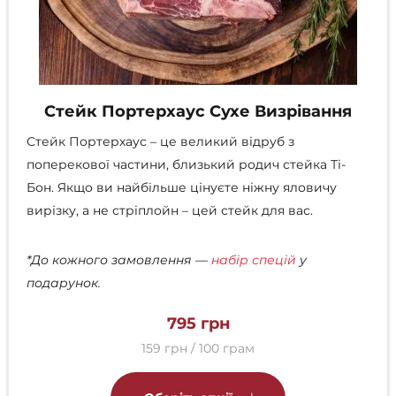
Стейк Портерхаус Сухе Визрівання
Стейк Портерхаус – це великий відруб з
поперекової частини, близький родич стейка Ті-
Бон. Якщо ви найбільше цінуєте ніжну яловичу
вирізку, а не стріплойн – цей стейк для вас.
*До кожного замовлення —
набір спецій
у
подарунок.
795
грн
159 грн / 100 грам
Цей
товар