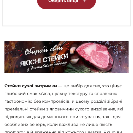
Оберіть опції
має
кілька
варіантів.
Параметри
можна
вибрати
на
сторінці
товару
Стейки сухої витримки
— це вибір для тих, хто цінує
глибокий смак м’яса, щільну текстуру та справжню
гастрономію без компромісів. У цьому розділі зібрані
преміальні стейки з яловичини сухого визрівання, які
підходять як для домашнього приготування, так і для
особливих вечерь, коли важлива не лише якість
продукту, а й враження від кожного шматка. Якщо ви