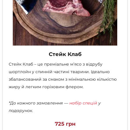
Стейк Клаб
Стейк Клаб – це преміальне м’ясо з відрубу
шортлойн у спинній частині тварини. Ідеально
збалансований за смаком з мінімальною кількістю
жиру й легким горіховим флером.
*До кожного замовлення —
набір спецій
у
подарунок.
725
грн