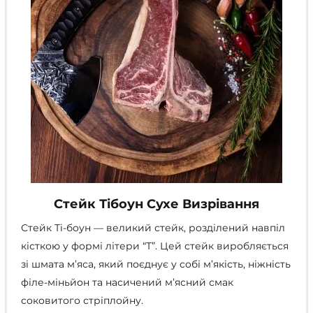
Стейк Тібоун Сухе Визрівання
Стейк Ті-боун
—
великий стейк, розділений навпіл
кісткою у формі літери “Т”. Цей стейк виробляється
зі шмата м’яса, який поєднує у собі м’якість, ніжність
філе-міньйон та насичений м’ясний смак
соковитого стріплойну.