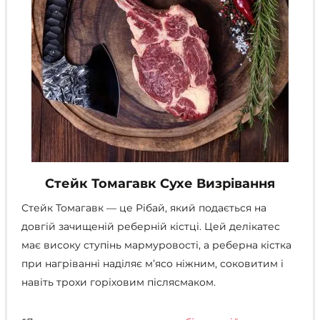
Стейк Томагавк Сухе Визрівання
Стейк Томагавк — це Рібай, який подається на
довгій зачищеній реберній кістці. Цей делікатес
має високу ступінь мармуровості, а реберна кістка
при нагріванні наділяє м’ясо ніжним, соковитим і
навіть трохи горіховим післясмаком.