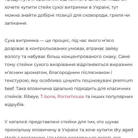
хочете купити стейк сухої витримки в Україні, тут
можна знайти добірні позиції для сковороди, гриля чи
запікання.
Суха витримка — це процес, під час якого м’ясо
дозріває в контрольованих умовах, втрачає зайву
вологу та набуває більш концентрованого смаку. Саме
тому стейки сухого визрівання відрізняються виразним
м’ясним ароматом, благородним післясмаком і
текстурою, яку особливо цінують поціновувачі premium
beef. Така яловичина ідеально підходить для класичних
стейків: Ribeye,
T-bone
,
Porterhouse
та інших популярних
відрубів.
У каталозі представлені стейки для тих, хто шукає
преміальну яловичину в Україні та хоче купити dry aged
steak з доставкою. Це м’ясо ресторанної якості, яке