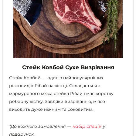
Стейк Ковбой Сухе Визрівання
Стейк Ковбой
—
один з найпопулярніших
різновидів Рібай на кістці. Складається з
мармурового м’яса стейка Рібай і має коротку
реберну кістку. Завдяки визріванню, м’ясо
виходить дуже ніжним та соковитим.
*До кожного замовлення —
набір спецій
у
подарунок.