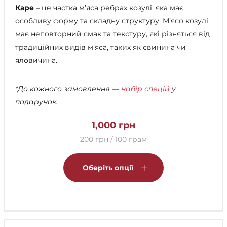
Каре
– це частка м’яса ребрах козулі, яка має
особливу форму та складну структуру. М’ясо козулі
має неповторний смак та текстуру, які різняться від
традиційних видів м’яса, таких як свинина чи
яловичина.
*До кожного замовлення —
набір спецій
у
подарунок.
1,000
грн
200 грн / 100 грам
Цей
товар
Оберіть опції
має
кілька
варіантів.
Параметри