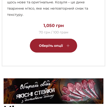
щось нове та оригінальне. Козуля – це дике
тваринне м’ясо, яке має неповторний смак та
текстуру.
1,050
грн
70 грн / 100 грам
Цей
товар
Оберіть опції
має
кілька
варіантів.
Параметри
можна
вибрати
на
сторінці
товару