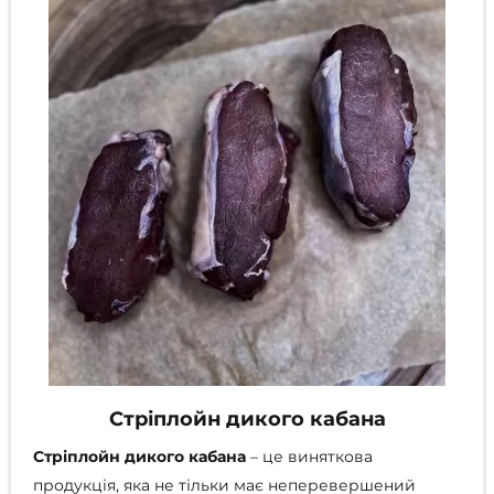
вибрати
на
сторінці
товару
Стріплойн дикого кабана
Стріплойн дикого кабана
– це виняткова
продукція, яка не тільки має неперевершений