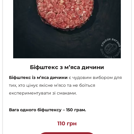
Біфштекс з м’яса дичини
Біфштекс із м’яса дичини
є чудовим вибором для
тих, хто цінує якісне м’ясо та не боїться
експериментувати зі смаками.
Вага одного біфштексу – 150 грам.
110
грн
Цей