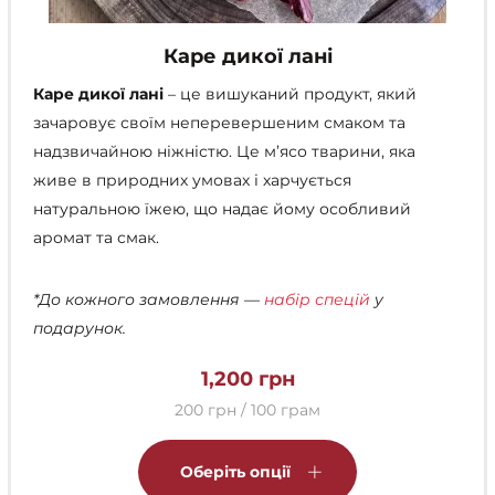
Каре дикої лані
Каре дикої лані
– це вишуканий продукт, який
зачаровує своїм неперевершеним смаком та
надзвичайною ніжністю. Це м’ясо тварини, яка
живе в природних умовах і харчується
натуральною їжею, що надає йому особливий
аромат та смак.
*До кожного замовлення —
набір спецій
у
подарунок.
1,200
грн
200 грн / 100 грам
Цей
товар
Оберіть опції