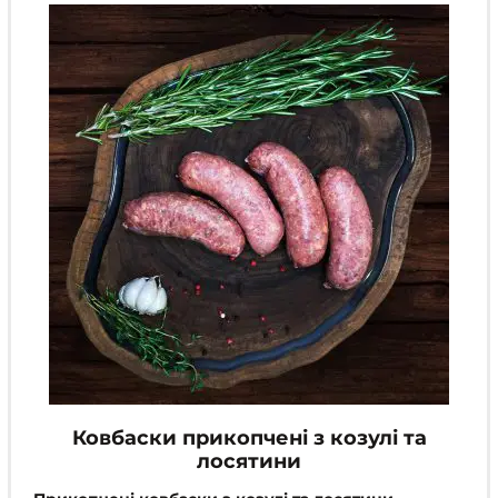
можна
вибрати
на
сторінці
товару
Ковбаски прикопчені з козулі та
лосятини