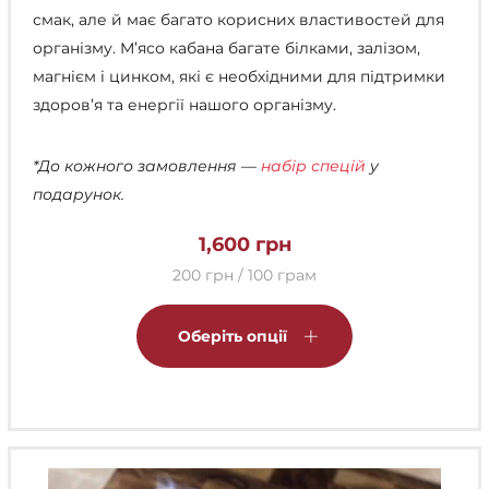
смак, але й має багато корисних властивостей для
організму. М’ясо кабана багате білками, залізом,
магнієм і цинком, які є необхідними для підтримки
здоров’я та енергії нашого організму.
*До кожного замовлення —
набір спецій
у
подарунок.
1,600
грн
200 грн / 100 грам
Цей
товар
Оберіть опції
має
кілька
варіантів.
Параметри
можна