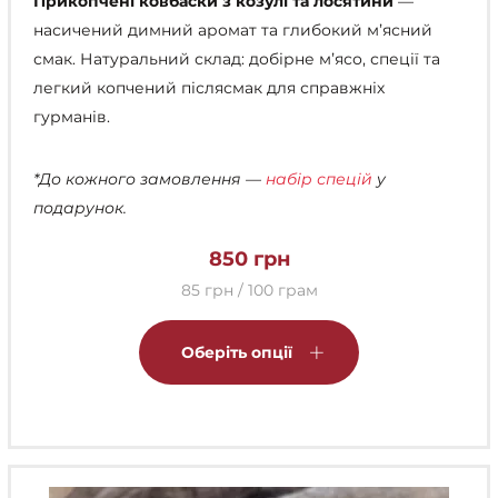
Прикопчені ковбаски з козулі та лосятини
—
насичений димний аромат та глибокий мʼясний
смак. Натуральний склад: добірне мʼясо, спеції та
легкий копчений післясмак для справжніх
гурманів.
*До кожного замовлення —
набір спецій
у
подарунок.
850
грн
85 грн / 100 грам
Цей
товар
Оберіть опції
має
кілька
варіантів.
Параметри
можна