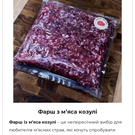
вибрати
на
сторінці
товару
Фарш з мʼяса козулі
Фарш із м’яса козулі
– це непересічний вибір для
любителів м’ясних страв, які хочуть спробувати