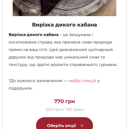
Вирізка дикого кабана
Вирізка дикого кабана
– це вишукана і
ексклюзивна страва, яка принесе смак природи
прямо на ваш стіл. Цей дивовижний кулінарний
дарунок від природи має унікальний смак та
текстуру, що здатні вразити справжнього гурмана.
*До кожного замовлення —
набір спецій
у
подарунок.
770
грн
220 грн / 100 грам
Цей
товар
Оберіть опції