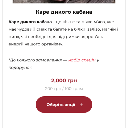
Каре дикого кабана
Каре дикого кабана
– це ніжне та мʼяке м’ясо, яке
має чудовий смак та багате на білки, залізо, магній і
цинк, які необхідні для підтримки здоров’я та
енергії нашого організму.
*До кожного замовлення —
набір спецій
у
подарунок.
2,000
грн
200 грн / 100 грам
Цей
товар
Оберіть опції
має
кілька
варіантів.