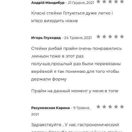
Андрій Мандибур
–
21 Грудня, 2021
Оцінено в
5
з
5
Класні стейки Готуються дуже легко і
м'ясо виходить ніжне
Игорь Глуходед
–
24 Травня, 2021
Оцінено в
5
з
5
Стейки рибай прайм очень понравились
,миньон тоже в этот раз
получше,прошлый раз были перевязаны
верёвкой я так понимаю для того чтобы
держали форму
Прайм на данный момент у меня в топе
Разумовская Карина
–
9 Травня,
Оцінено в
5
з
2021
5
Здравствуйте . У нас гастрономический