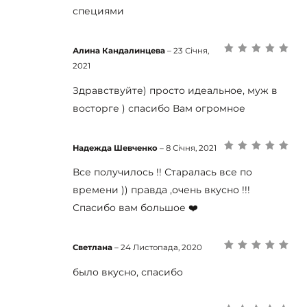
специями
Алина Кандалинцева
–
23 Січня,
Оцінено в
5
з
2021
5
Здравствуйте) просто идеальное, муж в
восторге ) спасибо Вам огромное
Надежда Шевченко
–
8 Січня, 2021
Оцінено в
5
з
5
Все получилось !! Старалась все по
времени )) правда ,очень вкусно !!!
Спасибо вам большое ❤️
Светлана
–
24 Листопада, 2020
Оцінено в
5
з
5
было вкусно, спасибо