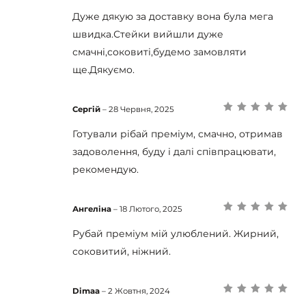
Оцінено в
5
з
5
Дуже дякую за доставку вона була мега
швидка.Стейки вийшли дуже
смачні,соковиті,будемо замовляти
ще.Дякуємо.
Сергій
–
28 Червня, 2025
Оцінено в
5
з
5
Готували рібай преміум, смачно, отримав
задоволення, буду і далі співпрацювати,
рекомендую.
Ангеліна
–
18 Лютого, 2025
Оцінено в
5
з
5
Рубай преміум мій улюблений. Жирний,
соковитий, ніжний.
Dimaa
–
2 Жовтня, 2024
Оцінено в
5
з