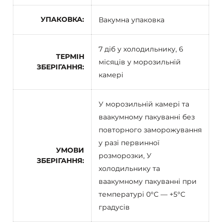
УПАКОВКА
Вакумна упаковка
7 діб у холодильнику, 6
ТЕРМІН
місяців у морозильній
ЗБЕРІГАННЯ
камері
У морозильній камері та
ваакумному пакуванні без
повторного заморожування
у разі первинної
УМОВИ
розморозки, У
ЗБЕРІГАННЯ
холодильнику та
ваакумному пакуванні при
температурі 0°С — +5°С
градусів