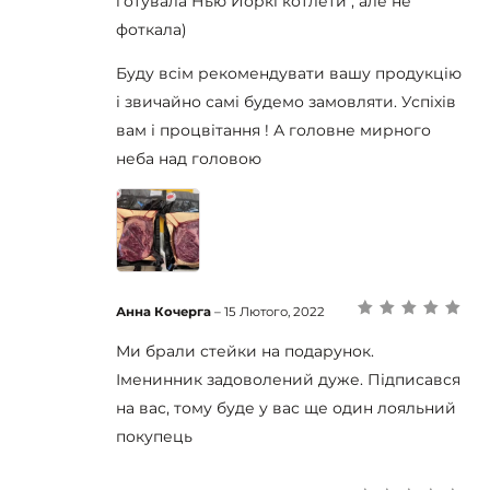
готувала Нью Йоркі котлети , але не
фоткала)
Буду всім рекомендувати вашу продукцію
і звичайно самі будемо замовляти. Успіхів
вам і процвітання ! А головне мирного
неба над головою
Анна Кочерга
–
15 Лютого, 2022
Оцінено в
5
з
5
Ми брали стейки на подарунок.
Іменинник задоволений дуже. Підписався
на вас, тому буде у вас ще один лояльний
покупець