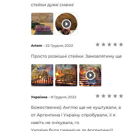
5
стейки дуже смачні
Artem
–
22 Грудня, 2022
Оцінено в
5
з
5
Просто розкішні стейки. Замовлятиму ще
Українка
–
8 Грудня, 2022
Оцінено в
5
з
5
Божественно) Англію ще не куштували, а
от Аргентина і Україну спробували, ії я
навіть не очікувала, го
Україна була смачніше за Аргентину))