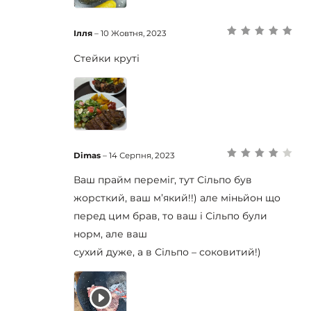
Ілля
–
10 Жовтня, 2023
Оцінено в
5
з
5
Стейки круті
Dimas
–
14 Серпня, 2023
Оцінено в
4
з 5
Ваш прайм переміг, тут Сільпо був
жорсткий, ваш м’який!!) але міньйон що
перед цим брав, то ваш і Сільпо були
норм, але ваш
сухий дуже, а в Сільпо – соковитий!)