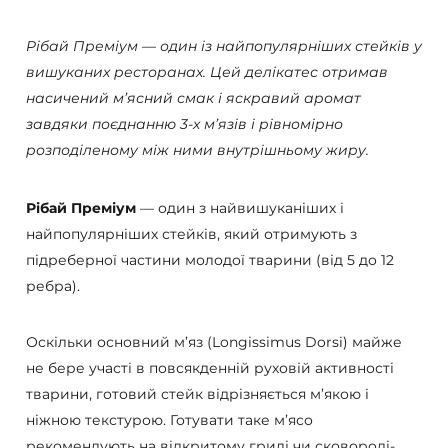
Рібай Преміум — один із найпопулярніших стейків у
вишуканих ресторанах. Цей делікатес отримав
насичений м’ясний смак і яскравий аромат
завдяки поєднанню 3-х м’язів і рівномірно
розподіленому між ними внутрішньому жиру.
Рібай Преміум
— один з найвишуканіших і
найпопулярніших стейків, який отримують з
підреберної частини молодої тварини (від 5 до 12
ребра).
Оскільки основний м’яз (Longissimus Dorsi) майже
не бере участі в повсякденній руховій активності
тварини, готовий стейк відрізняється м’якою і
ніжною текстурою. Готувати таке м’ясо
рекомендують на відкритому грилі чи сковороді-