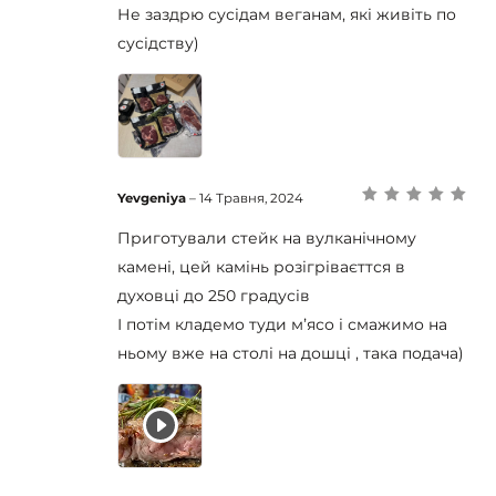
5
Не заздрю сусідам веганам, які живіть по
сусідству)
Yevgeniya
–
14 Травня, 2024
Оцінено в
5
з
5
Приготували стейк на вулканічному
камені, цей камінь розігріваєттся в
духовці до 250 градусів
І потім кладемо туди мʼясо і смажимо на
ньому вже на столі на дошці , така подача)