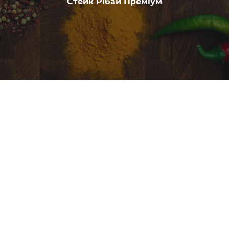
Стейк Рібай Преміум