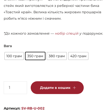
стейк який виготовляється з реберної частини бика
«Товстий край». Велика кількість жирових прошарків
робить м’ясо ніжним і смачним.
*До кожного замовлення —
набір спецій
у подарунок.
Вага
100 грам
350 грам
380 грам
420 грам
Стейк
Додати в кошик
Рібай
Преміум
кількість
Артикул:
SV-RB-U-002