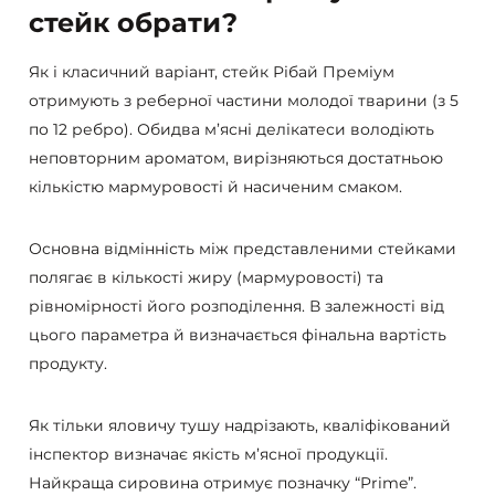
стейк обрати?
Як і класичний варіант, стейк Рібай Преміум
отримують з реберної частини молодої тварини (з 5
по 12 ребро). Обидва м’ясні делікатеси володіють
неповторним ароматом, вирізняються достатньою
кількістю мармуровості й насиченим смаком.
Основна відмінність між представленими стейками
полягає в кількості жиру (мармуровості) та
рівномірності його розподілення. В залежності від
цього параметра й визначається фінальна вартість
продукту.
Як тільки яловичу тушу надрізають, кваліфікований
інспектор визначає якість м’ясної продукції.
Найкраща сировина отримує позначку “Prime”.