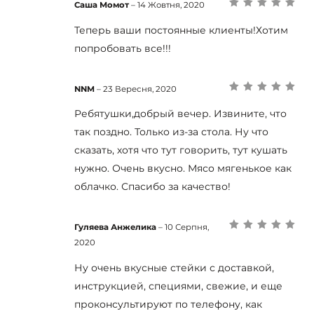
Саша Момот
–
14 Жовтня, 2020
Оцінено в
5
з
5
Теперь ваши постоянные клиенты!Хотим
попробовать все!!!
NNM
–
23 Вересня, 2020
Оцінено в
5
з
5
Ребятушки,добрый вечер. Извините, что
так поздно. Только из-за стола. Ну что
сказать, хотя что тут говорить, тут кушать
нужно. Очень вкусно. Мясо мягенькое как
облачко. Спасибо за качество!
Гуляева Анжелика
–
10 Серпня,
Оцінено в
5
з
2020
5
Ну очень вкусные стейки с доставкой,
инструкцией, специями, свежие, и еще
проконсультируют по телефону, как