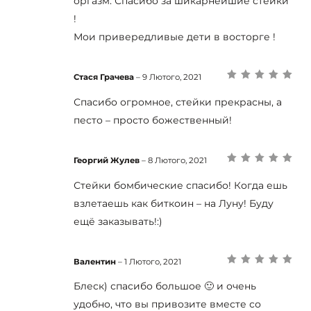
оргазм. Спасибо за шикарнейшие стейки
!
Мои привередливые дети в восторге !
Стася Грачева
–
9 Лютого, 2021
Оцінено в
5
з
5
Спасибо огромное, стейки прекрасны, а
песто – просто божественный!
Георгий Жулев
–
8 Лютого, 2021
Оцінено в
5
з
5
Стейки бомбические спасибо! Когда ешь
взлетаешь как биткоин – на Луну! Буду
ещё заказывать!:)
Валентин
–
1 Лютого, 2021
Оцінено в
5
з
5
Блеск) спасибо большое 🙂 и очень
удобно, что вы привозите вместе со