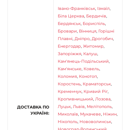
Івано-Франківськ
,
Ізмаїл
,
Біла Церква
,
Бердичів
,
Бердянськ
,
Бориспіль
,
Бровари
,
Вінниця
,
Горішні
Плавні
,
Дніпро
,
Дрогобич
,
Енергодар
,
Житомир
,
Запоріжжя
,
Калуш
,
Кам'янець-Подільський
,
Кам'янське
,
Ковель
,
Коломия
,
Конотоп
,
Коростень
,
Краматорськ
,
Кременчук
,
Кривий Ріг
,
Кропивницький
,
Лозова
,
Луцьк
,
Львів
,
Мелітополь
,
ДОСТАВКА ПО
УКРАЇНІ
Миколаїв
,
Мукачеве
,
Ніжин
,
Нікополь
,
Нововолинськ
,
Новоград-Волинський
,