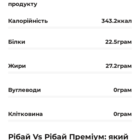
продукту
Калорійність
343.2ккал
Білки
22.5грам
Жири
27.2грам
Вуглеводи
0грам
Клітковина
0грам
Рібай Vs Рібай Преміум: який