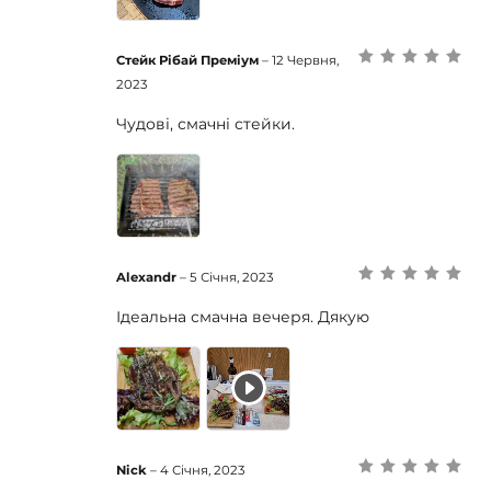
Стейк Рібай Преміум
–
12 Червня,
Оцінено в
5
з
2023
5
Чудові, смачні стейки.
Alexandr
–
5 Січня, 2023
Оцінено в
5
з
5
Ідеальна смачна вечеря. Дякую
Nick
–
4 Січня, 2023
Оцінено в
5
з