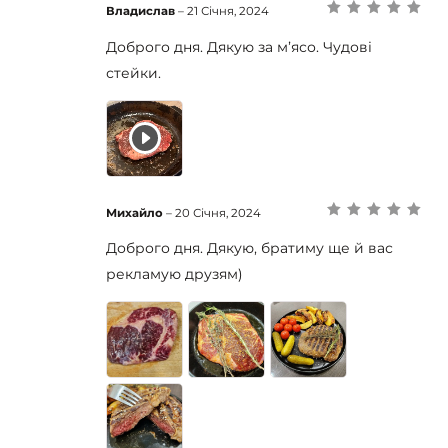
Владислав
–
21 Січня, 2024
Оцінено в
5
з
5
Доброго дня. Дякую за мʼясо. Чудові
стейки.
Михайло
–
20 Січня, 2024
Оцінено в
5
з
5
Доброго дня. Дякую, братиму ще й вас
рекламую друзям)