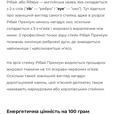
Рібай, або Ribeye — англійська назва, яка складається
з 2-х слів (“
rib
” — “ребро” і “
eye
” — “око”). Тут йдеться
про зовнішній вигляд самого стейка, адже в розрізі
Рібай Преміум чимось нагадує око, оскільки
складається з 3-х м’язів і жирового вкраплення між
ними. З професійної точки зору стейк Рібай Преміум
позначає околицю ребрової дуги, де знаходиться
найніжніше і найсоковитіше м’ясо.
На зрізі стейку Рібай Преміум видніється прошарок
жирової тканини на тлі яскраво-червоних м’язів.
Оскільки такий зовнішній вигляд нагадує
дорогоцінний камінь, цей м’ясний делікатес також
називають мармуровим або королівським стейком.
Енергетична цінність на 100 грам