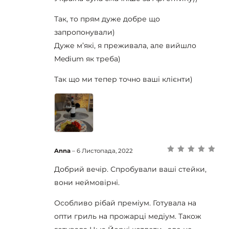
Так, то прям дуже добре що
запропонували)
Дуже м’які, я преживала, але вийшло
Medium як треба)
Так що ми тепер точно ваші клієнти)
Anna
–
6 Листопада, 2022
Оцінено в
5
з
5
Добрий вечір. Спробували ваші стейки,
вони неймовірні.
Особливо рібай преміум. Готувала на
опти гриль на прожарці медіум. Також