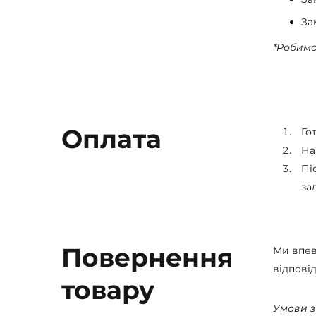
За
*Робимо
Оплата
Го
На
Пі
за
Повернення
Ми впев
відпові
товару
Умови з