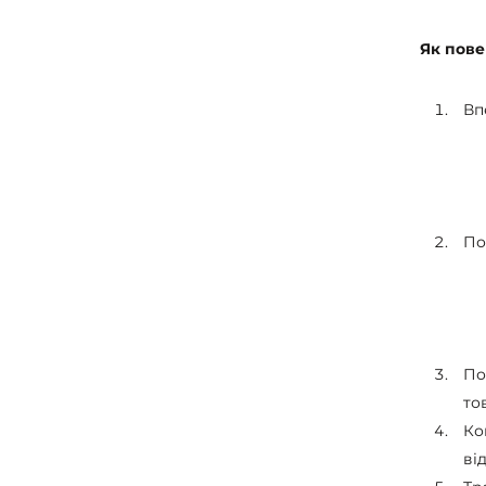
Як пове
Вп
По
По
то
Ко
ві