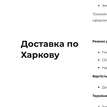
За
*Онлайн 
оформит
Доставка по
Режим 
Харкову
Пн
Сб:
Нд:
Вартіст
До
Терміни
За