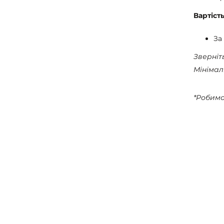
Вартіст
За
Зверніт
Мінімал
*Робимо