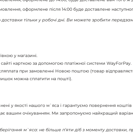
мовлення, оформлене після 14:00 буде доставлене наступног
 доставки тільки у робочі дні. Ви можете зробити передза
тівкою у магазині.
 сайті карткою за допомогою платіжної системи WayForPay.
сляплата при замовленні Новою поштою (товар відправляєть
лишок можна сплатити на пошті).
нені у якості нашого м`яса і гарантуємо повернення коштів
дає вашим очікуванням. Ми запропонуємо найкращий варіан
берігання м`яса: не більше п’яти діб з моменту доставки, пр