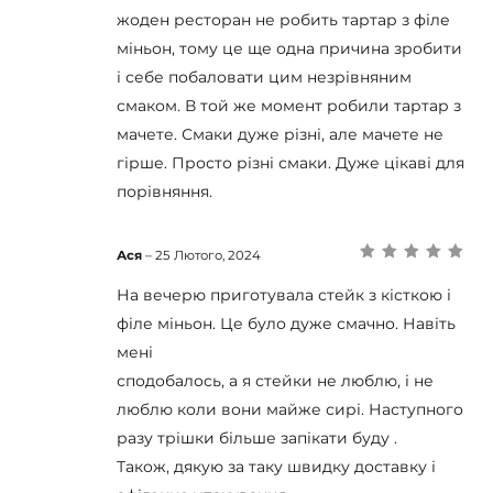
жоден ресторан не робить тартар з філе
міньон, тому це ще одна причина зробити
і себе побаловати цим незрівняним
смаком. В той же момент робили тартар з
мачете. Смаки дуже різні, але мачете не
гірше. Просто різні смаки. Дуже цікаві для
порівняння.
Ася
–
25 Лютого, 2024
Оцінено в
5
з
5
На вечерю приготувала стейк з кісткою і
філе міньон. Це було дуже смачно. Навіть
мені
сподобалось, а я стейки не люблю, і не
люблю коли вони майже сирі. Наступного
разу трішки більше запікати буду .
Також, дякую за таку швидку доставку і