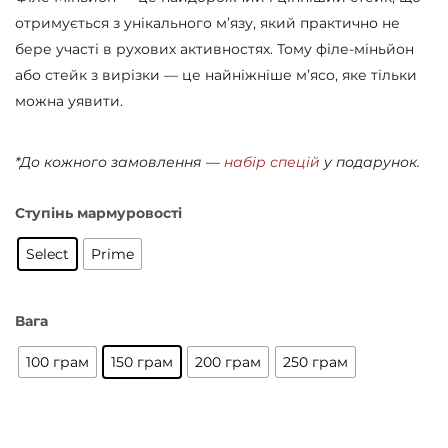
отримується з унікального м’язу, який практично не
бере участі в рухових активностях. Тому філе-міньйон
або стейк з вирізки — це найніжніше м’ясо, яке тільки
можна уявити.
*До кожного замовлення —
набір спецій
у подарунок.
Ступінь мармуровості
Select
Prime
Вага
100 грам
150 грам
200 грам
250 грам