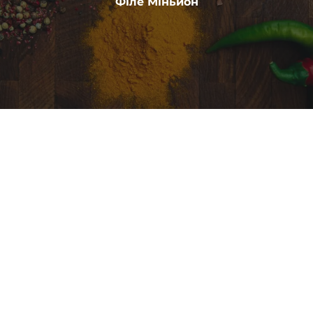
Філе Міньйон