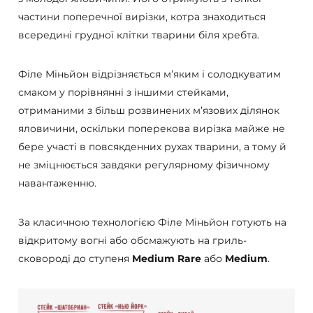
частини поперечної вирізки, котра знаходиться
всередині грудної клітки тварини біля хребта.
Філе Міньйон відрізняється м’яким і солодкуватим
смаком у порівнянні з іншими стейками,
отриманими з більш розвинених м’язових ділянок
яловичини, оскільки поперекова вирізка майже не
бере участі в повсякденних рухах тварини, а тому й
не зміцнюється завдяки регулярному фізичному
навантаженню.
За класичною технологією Філе Міньйон готують на
відкритому вогні або обсмажують на гриль-
сковороді до ступеня
Medium
Rare
або
Medium
.