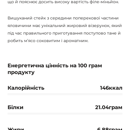
що й пояснює досить високу вартість філе-міньйон.
Вишуканий стейк з середини поперекової частини
яловичини має унікальний жировий візерунок, який
під час правильного приготування поступово тане й
робить м’ясо соковитим і ароматним.
Енергетична цінність на 100 грам
продукту
Калорійність
146ккал
Білки
21.04грам
Жири
6.88грам