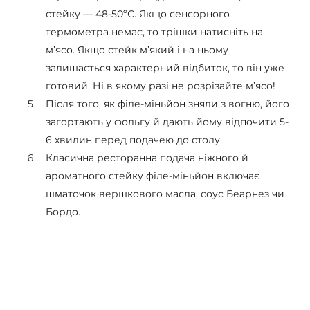
стейку — 48-50ºС. Якщо сенсорного
термометра немає, то трішки натисніть на
м’ясо. Якщо стейк м’який і на ньому
залишається характерний відбиток, то він уже
готовий. Ні в якому разі не розрізайте м’ясо!
Після того, як філе-міньйон зняли з вогню, його
загортають у фольгу й дають йому відпочити 5-
6 хвилин перед подачею до столу.
Класична ресторанна подача ніжного й
ароматного стейку філе-міньйон включає
шматочок вершкового масла, соус Беарнез чи
Бордо.