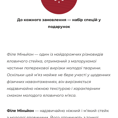
До кожного замовлення — набір спецій у
подарунок
Філе Міньйон — один із найдорожчих різновидів
яловичого стейка, отриманий з малорухомої
частини поперекової вирізки молодої тварини.
Оскільки цей м’яз майже не бере участі у щоденних
фізичних навантаженнях, він вирізняється
надзвичайно ніжною текстурою і характерним
смаком молодого яловичого м’яса.
Філе Міньйон
— надзвичайно ніжний і м’який стейк
з молодої яловичини. Його отримують з тонкої