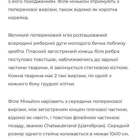
з його походженням. Філе-міньйон отримують з
поперекової вирізки, також відомої як коротка
корейка.
Великий поперековий м’яз розташований
всередині реберної дуги молодого бичка поблизу
хребта. Плаский загострений кінець біля ребра
поступово товстішає, наближаючись до задньої
частини тварини, й закінчується стегновою кісткою.
Кожна тварина має 2 такі вирізки, по одній з
кожного боку грудної клітки.
Філе Міньйон нарізають з середини поперекової
вирізки, між загостреним кінцем плечової частини,
відомої як «хвіст», і товстою філейною частиною
позаду, званою Chateaubriand (Шатобріан). Середній
розмір одного стейка коливається в межах 10х10 см,