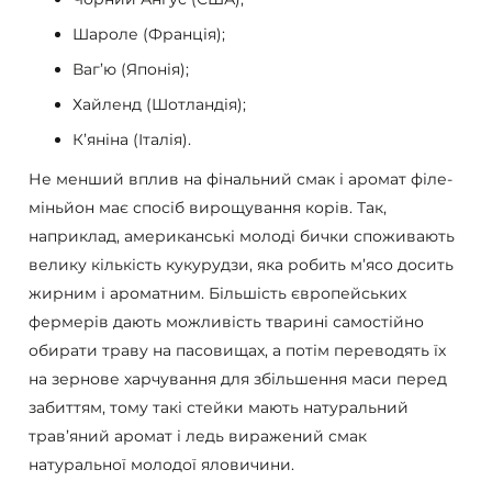
Шароле (Франція);
Ваг’ю (Японія);
Хайленд (Шотландія);
К’яніна (Італія).
Не менший вплив на фінальний смак і аромат філе-
міньйон має спосіб вирощування корів. Так,
наприклад, американські молоді бички споживають
велику кількість кукурудзи, яка робить м’ясо досить
жирним і ароматним. Більшість європейських
фермерів дають можливість тварині самостійно
обирати траву на пасовищах, а потім переводять їх
на зернове харчування для збільшення маси перед
забиттям, тому такі стейки мають натуральний
трав’яний аромат і ледь виражений смак
натуральної молодої яловичини.