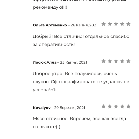
рекомендую!!!!
Ольга Артеменко
–
26 Квітня, 2021
Оцінено в
5
з
5
Добрый! Все отлично! отдельное спасибо
за оперативность!
Лисюк Алла
–
25 Квітня, 2021
Оцінено в
5
з
5
Доброе утро! Все получилось, очень
вкусно. Сфотографировать не удалось, не
успела!:+1:
Kovalyov
–
29 Березня, 2021
Оцінено в
5
з
5
Мясо отличное. Впрочем, все как всегда
на высоте)))