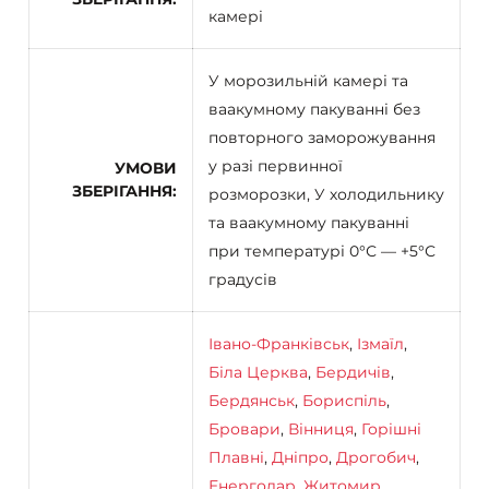
камері
У морозильній камері та
ваакумному пакуванні без
повторного заморожування
у разі первинної
УМОВИ
ЗБЕРІГАННЯ
розморозки, У холодильнику
та ваакумному пакуванні
при температурі 0°С — +5°С
градусів
Івано-Франківськ
,
Ізмаїл
,
Біла Церква
,
Бердичів
,
Бердянськ
,
Бориспіль
,
Бровари
,
Вінниця
,
Горішні
Плавні
,
Дніпро
,
Дрогобич
,
Енергодар
,
Житомир
,