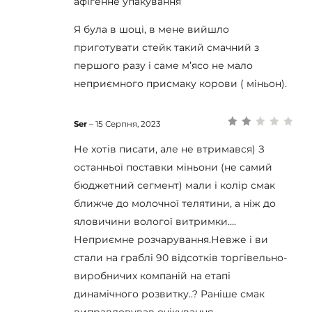
афігенне упакування
Я була в шоці, в мене вийшло
приготувати стейк такий смачний з
першого разу і саме мʼясо не мало
неприємного присмаку корови ( міньон).
Ser
–
15 Серпня, 2023
Оцінено
в
2
з
Не хотів писати, але не втримався) З
5
останньої поставки міньони (не самий
бюджетний сегмент) мали і колір смак
ближче до молочної телятини, а ніж до
яловичини вологої витримки….
Неприємне розчарування.Невже і ви
стали на граблі 90 відсотків торгівельно-
виробничих компаній на етапі
динамічного розвитку..? Раніше смак
виправдовував очікування