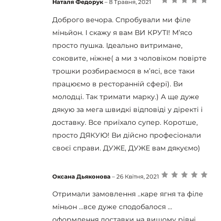
Наталя Федорук
–
8 Травня, 2021
Оцінено в
5
з
5
Доброго вечора. Спробували ми філе
міньйон. І скажу я вам ВИ КРУТІ! М’ясо
просто пушка. Ідеально витримане,
соковите, ніжне( а ми з чоловіком повірте
трошки розбираємося в м’ясі, все таки
працюємо в ресторанній сфері). Ви
молодці. Так тримати марку.) А ще дуже
дякую за мега швидкі відповіді у діректі і
доставку. Все приїхало супер. Коротше,
просто ДЯКУЮ! Ви дійсно професіонали
своєї справи. ДУЖЕ, ДУЖЕ вам дякуємо)
Оксана Дьяконова
–
26 Квітня, 2021
Оцінено в
5
з
5
Отримали замовлення ..каре ягня та філе
міньон …все дуже сподобалося …
оформлення доставки на вищому рівні…