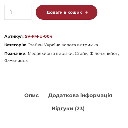
Філе
Додати в кошик
Міньйон
кількість
Артикул:
SV-FM-U-004
Категорія:
Стейки Україна волога витримка
Позначки:
Медальйон з вирізки
,
Стейк
,
Філе-міньйон
,
Яловичина
Опис
Додаткова інформація
Відгуки (23)