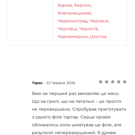
Харків
,
Херсон
,
Хмельницький
,
Червоноград
,
Черкаси
,
Чернівці
,
Чернігів
,
Чорноморськ
,
Шостка
Тарас
–
22 Червня, 2026
Оцінено в
5
з
5
Вже не перший раз замовляю це мясо.
Що на грилі, що на пательні – це просто
не перевершено. Спробував приготувати
з одного філе тартар. Серце кровю
обливалось коли шматував це філе, але
результат неперевершений. Я думаю