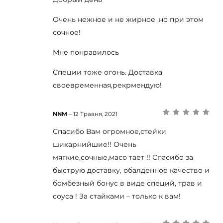
Очень нежное и не жирное ,но при этом
сочное!
Мне понравилось
Специи тоже огонь. Доставка
своевременная,рекрмендую!
NNM
–
12 Травня, 2021
Оцінено в
5
з
5
Спасибо Вам огромное,стейки
шикарнийшие!! Очень
мягкие,сочные,масо тает !! Спасибо за
быструю доставку, обалденное качество и
бомбезный бонус в виде специй, трав и
соуса ! За стайками – только к вам!