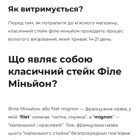
Як витримується?
Перед тим, як потрапити до м’ясного магазину,
класичний стейк філе-міньйон проходить процес
вологого визрівання, який триває 14-21 день.
Що являє собою
класичний стейк Філе
Міньйон?
Філе Міньйон, або filet mignon — французька назва, у
якій “
filet
” означає “нитка, смужка”, а “
mignon
” —
“маленький і красивий”. Тож, французька назва
цього “маленького стейка” безпосередньо пов’язана