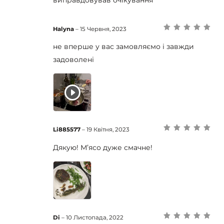
Halyna
–
15 Червня, 2023
Оцінено в
5
з
5
не вперше у вас замовляємо і завжди
задоволені
Li885577
–
19 Квітня, 2023
Оцінено в
5
з
5
Дякую! Мʼясо дуже смачне!
Di
–
10 Листопада, 2022