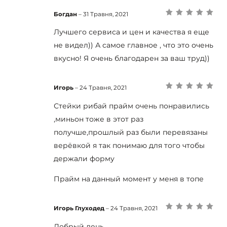
Богдан
–
31 Травня, 2021
Оцінено в
5
з
5
Лучшего сервиса и цен и качества я еще
не видел)) А самое главное , что это очень
вкусно! Я очень благодарен за ваш труд))
Игорь
–
24 Травня, 2021
Оцінено в
5
з
5
Стейки рибай прайм очень понравились
,миньон тоже в этот раз
получше,прошлый раз были перевязаны
верёвкой я так понимаю для того чтобы
держали форму
Прайм на данный момент у меня в топе
Игорь Глуходед
–
24 Травня, 2021
Оцінено в
5
з
5
Добрый день