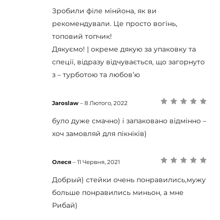
Оцінено в
5
з
5
Зробили філе мінйона, як ви
рекомендували. Це просто вогінь,
топовий топчик!
Дякуємо! | окреме дякую за упаковку та
спеції, відразу відчувається, що загорнуто
з – турботою та любов’ю
Jaroslaw
–
8 Лютого, 2022
Оцінено в
5
з
5
було дуже смачно) і запаковано відмінно –
хоч замовляй для пікніків)
Олеся
–
11 Червня, 2021
Оцінено в
5
з
5
Добрый) стейки очень понравились,мужу
больше понравились миньон, а мне
Рибай)