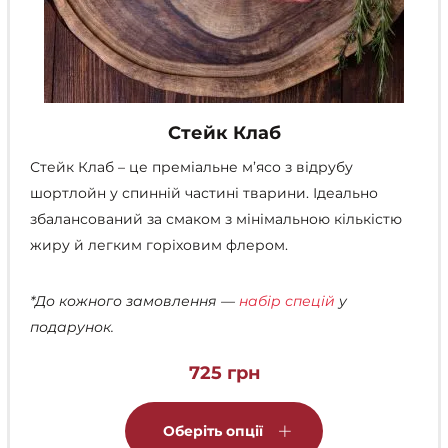
Стейк Клаб
Стейк Клаб – це преміальне м’ясо з відрубу
шортлойн у спинній частині тварини. Ідеально
збалансований за смаком з мінімальною кількістю
жиру й легким горіховим флером.
*До кожного замовлення —
набір спецій
у
подарунок.
725
грн
Цей
товар
Оберіть опції