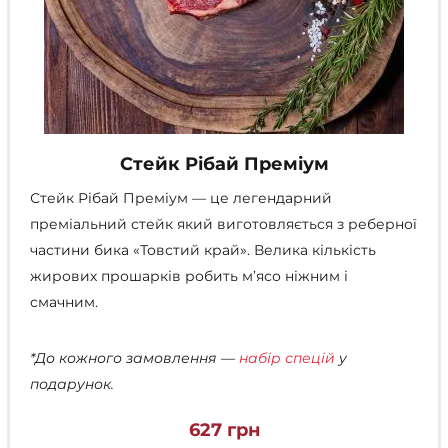
Стейк Рібай Преміум
Стейк Рібай Преміум — це легендарний
преміальний стейк який виготовляється з реберної
частини бика «Товстий край». Велика кількість
жирових прошарків робить м’ясо ніжним і
смачним.
*До кожного замовлення —
набір спецій
у
подарунок.
627
грн