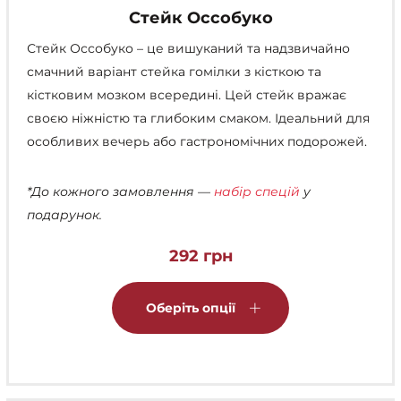
Стейк Оссобуко
Стейк Оссобуко – це вишуканий та надзвичайно
смачний варіант стейка гомілки з кісткою та
кістковим мозком всередині. Цей стейк вражає
своєю ніжністю та глибоким смаком. Ідеальний для
особливих вечерь або гастрономічних подорожей.
*До кожного замовлення —
набір спецій
у
подарунок.
292
грн
Цей
товар
Оберіть опції
має
кілька
варіантів.
Параметри