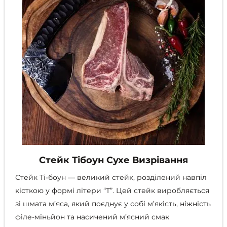
сторінці
товару
Стейк Тібоун Сухе Визрівання
Стейк Ті-боун
—
великий стейк, розділений навпіл
кісткою у формі літери “Т”. Цей стейк виробляється
зі шмата м’яса, який поєднує у собі м’якість, ніжність
філе-міньйон та насичений м’ясний смак