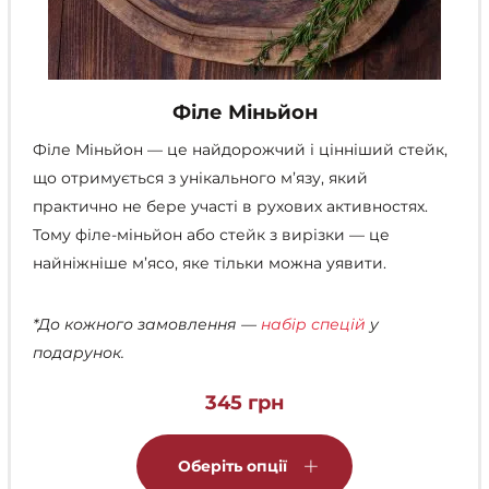
Філе Міньйон
Філе Міньйон — це найдорожчий і цінніший стейк,
що отримується з унікального м’язу, який
практично не бере участі в рухових активностях.
Тому філе-міньйон або стейк з вирізки — це
найніжніше м’ясо, яке тільки можна уявити.
*До кожного замовлення —
набір спецій
у
подарунок.
345
грн
Цей
товар
Оберіть опції