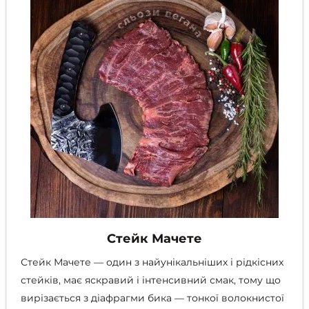
на
сторінці
товару
Стейк Мачете
Стейк Мачете — один з найунікальніших і рідкісних
стейків, має яскравий і інтенсивний смак, тому що
вирізається з діафрагми бика — тонкої волокнистої