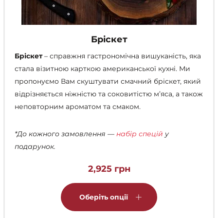
Бріскет
Бріскет
– справжня гастрономічна вишуканість, яка
стала візитною карткою американської кухні. Ми
пропонуємо Вам скуштувати смачний бріскет, який
відрізняється ніжністю та соковитістю м’яса, а також
неповторним ароматом та смаком.
*До кожного замовлення —
набір спецій
у
подарунок.
2,925
грн
Цей
товар
Оберіть опції
має