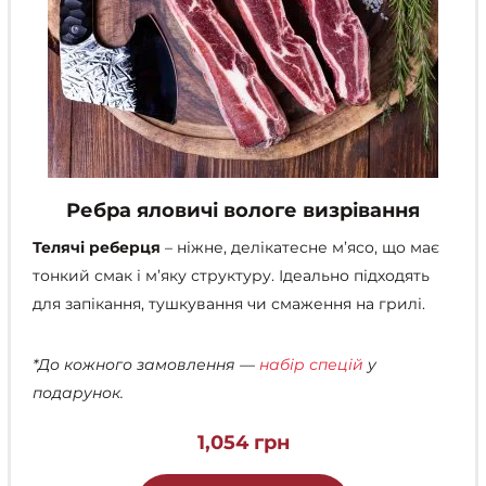
Ребра яловичі вологе визрівання
Телячі реберця
– ніжне, делікатесне м’ясо, що має
тонкий смак і м’яку структуру. Ідеально підходять
для запікання, тушкування чи смаження на грилі.
*До кожного замовлення —
набір спецій
у
подарунок.
1,054
грн
Цей