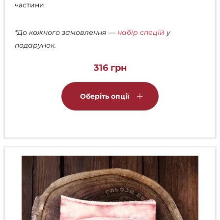
частини.
*До кожного замовлення —
набір спецій
у
подарунок.
316
грн
Цей
товар
Оберіть опції
має
кілька
варіантів.
Параметри
можна
вибрати
на
сторінці
товару