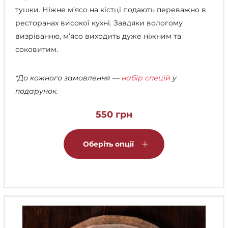
тушки. Ніжне м’ясо на кістці подають переважно в
ресторанах високої кухні. Завдяки вологому
визріванню, м’ясо виходить дуже ніжним та
соковитим.
*До кожного замовлення —
набір спецій
у
подарунок.
550
грн
Цей
товар
Оберіть опції
має
кілька
варіантів.
Параметри
можна
вибрати