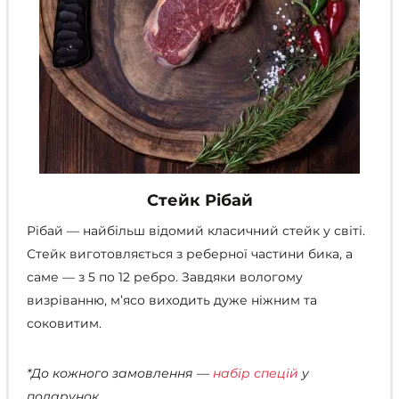
Стейк Рібай
Рібай — найбільш відомий класичний стейк у світі.
Стейк виготовляється з реберної частини бика, а
саме — з 5 по 12 ребро. Завдяки вологому
визріванню, м’ясо виходить дуже ніжним та
соковитим.
*До кожного замовлення —
набір спецій
у
подарунок.