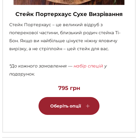
Стейк Портерхаус Сухе Визрівання
Стейк Портерхаус – це великий відруб з
поперекової частини, близький родич стейка Ті-
Бон. Якщо ви найбільше цінуєте ніжну яловичу
вирізку, а не стріплойн – цей стейк для вас.
*До кожного замовлення —
набір спецій
у
подарунок.
795
грн
Цей
товар
Оберіть опції
має
кілька
варіантів.
Параметри