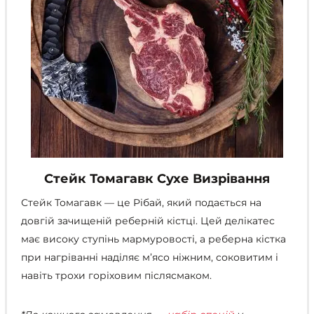
Стейк Томагавк Сухе Визрівання
Стейк Томагавк — це Рібай, який подається на
довгій зачищеній реберній кістці. Цей делікатес
має високу ступінь мармуровості, а реберна кістка
при нагріванні наділяє м’ясо ніжним, соковитим і
навіть трохи горіховим післясмаком.