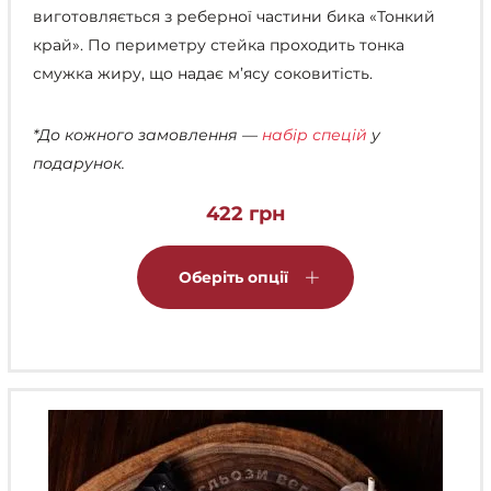
виготовляється з реберної частини бика «Тонкий
край». По периметру стейка проходить тонка
смужка жиру, що надає м’ясу соковитість.
*До кожного замовлення —
набір спецій
у
подарунок.
422
грн
Цей
товар
Оберіть опції
має
кілька
варіантів.
Параметри
можна
вибрати
на