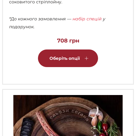
соковитого стріплойну.
*До кожного замовлення —
набір спецій
у
подарунок.
708
грн
Цей
товар
Оберіть опції
має
кілька
варіантів.
Параметри
можна
вибрати
на
сторінці
товару