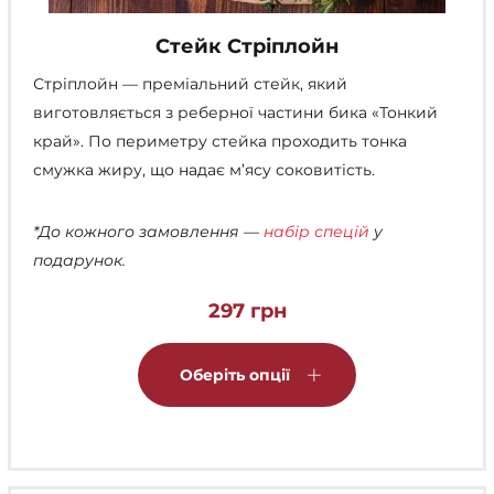
Стейк Стріплойн
Стріплойн — преміальний стейк, який
виготовляється з реберної частини бика «Тонкий
край». По периметру стейка проходить тонка
смужка жиру, що надає м’ясу соковитість.
*До кожного замовлення —
набір спецій
у
подарунок.
297
грн
Цей
товар
Оберіть опції
має
кілька
варіантів.
Параметри