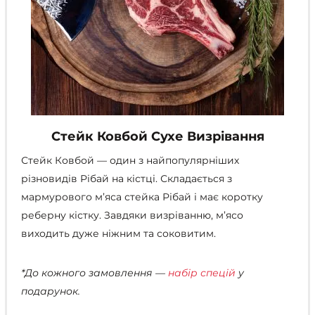
Стейк Ковбой Сухе Визрівання
Стейк Ковбой
—
один з найпопулярніших
різновидів Рібай на кістці. Складається з
мармурового м’яса стейка Рібай і має коротку
реберну кістку. Завдяки визріванню, м’ясо
виходить дуже ніжним та соковитим.
*До кожного замовлення —
набір спецій
у
подарунок.