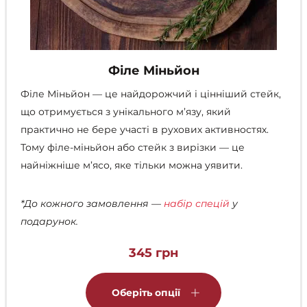
Філе Міньйон
Філе Міньйон — це найдорожчий і цінніший стейк,
що отримується з унікального м’язу, який
практично не бере участі в рухових активностях.
Тому філе-міньйон або стейк з вирізки — це
найніжніше м’ясо, яке тільки можна уявити.
*До кожного замовлення —
набір спецій
у
подарунок.
345
грн
Цей
товар
Оберіть опції