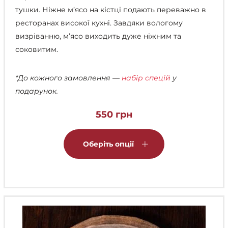
тушки. Ніжне м’ясо на кістці подають переважно в
ресторанах високої кухні. Завдяки вологому
визріванню, м’ясо виходить дуже ніжним та
соковитим.
*До кожного замовлення —
набір спецій
у
подарунок.
550
грн
Цей
товар
Оберіть опції
має
кілька
варіантів.
Параметри
можна
вибрати