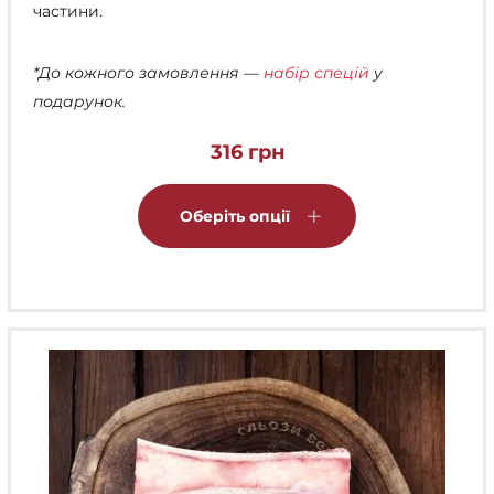
частини.
*До кожного замовлення —
набір спецій
у
подарунок.
316
грн
Цей
товар
Оберіть опції
має
кілька
варіантів.
Параметри
можна
вибрати
на
сторінці
товару