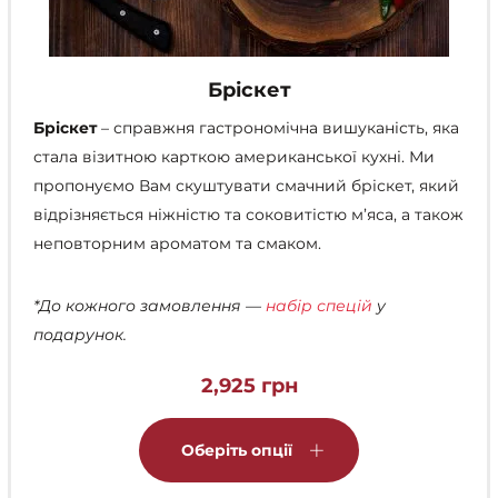
Бріскет
Бріскет
– справжня гастрономічна вишуканість, яка
стала візитною карткою американської кухні. Ми
пропонуємо Вам скуштувати смачний бріскет, який
відрізняється ніжністю та соковитістю м’яса, а також
неповторним ароматом та смаком.
*До кожного замовлення —
набір спецій
у
подарунок.
2,925
грн
Цей
товар
Оберіть опції
має