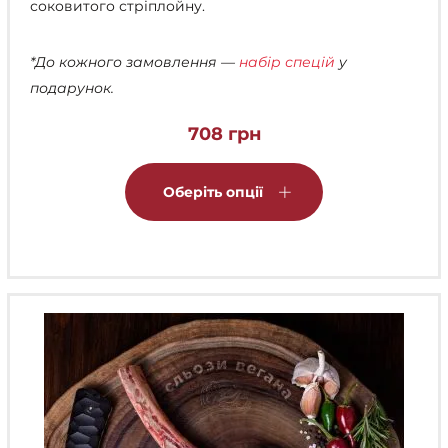
соковитого стріплойну.
*До кожного замовлення —
набір спецій
у
подарунок.
708
грн
Цей
товар
Оберіть опції
має
кілька
варіантів.
Параметри
можна
вибрати
на
сторінці
товару