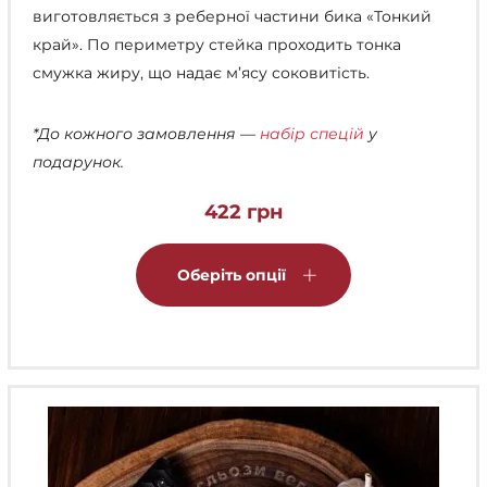
виготовляється з реберної частини бика «Тонкий
край». По периметру стейка проходить тонка
смужка жиру, що надає м’ясу соковитість.
*До кожного замовлення —
набір спецій
у
подарунок.
422
грн
Цей
товар
Оберіть опції
має
кілька
варіантів.
Параметри
можна
вибрати
на