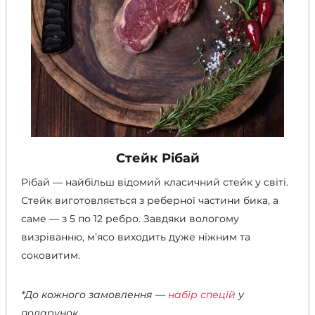
Стейк Рібай
Рібай — найбільш відомий класичний стейк у світі.
Стейк виготовляється з реберної частини бика, а
саме — з 5 по 12 ребро. Завдяки вологому
визріванню, м’ясо виходить дуже ніжним та
соковитим.
*До кожного замовлення —
набір спецій
у
подарунок.