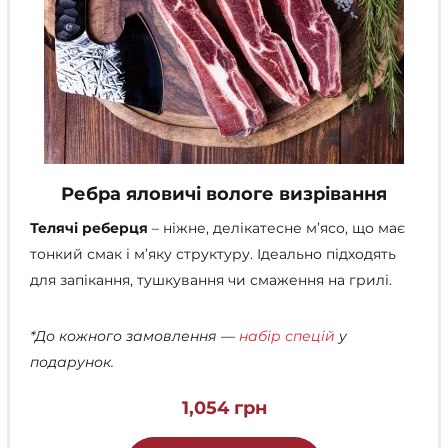
Ребра яловичі вологе визрівання
Телячі реберця
– ніжне, делікатесне м’ясо, що має
тонкий смак і м’яку структуру. Ідеально підходять
для запікання, тушкування чи смаження на грилі.
*До кожного замовлення —
набір спецій
у
подарунок.
1,054
грн
Цей