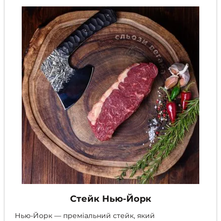
можна
вибрати
на
сторінці
товару
Стейк Нью-Йорк
Нью-Йорк — преміальний стейк, який