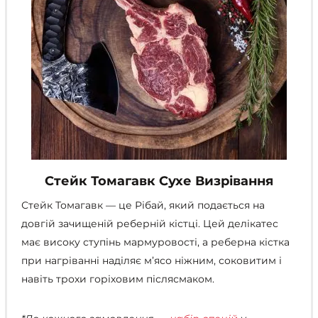
Стейк Томагавк Сухе Визрівання
Стейк Томагавк — це Рібай, який подається на
довгій зачищеній реберній кістці. Цей делікатес
має високу ступінь мармуровості, а реберна кістка
при нагріванні наділяє м’ясо ніжним, соковитим і
навіть трохи горіховим післясмаком.