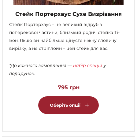
Стейк Портерхаус Сухе Визрівання
Стейк Портерхаус – це великий відруб з
поперекової частини, близький родич стейка Ті-
Бон. Якщо ви найбільше цінуєте ніжну яловичу
вирізку, а не стріплойн – цей стейк для вас.
*До кожного замовлення —
набір спецій
у
подарунок.
795
грн
Цей
товар
Оберіть опції
має
кілька
варіантів.
Параметри