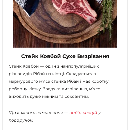
Стейк Ковбой Сухе Визрівання
Стейк Ковбой
—
один з найпопулярніших
різновидів Рібай на кістці. Складається з
мармурового м’яса стейка Рібай і має коротку
реберну кістку. Завдяки визріванню, м’ясо
виходить дуже ніжним та соковитим.
*До кожного замовлення —
набір спецій
у
подарунок.