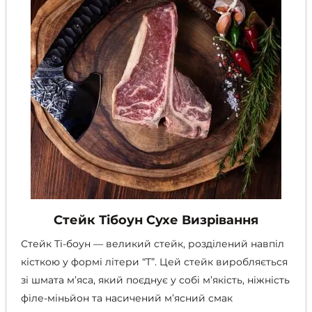
сторінці
товару
Стейк Тібоун Сухе Визрівання
Стейк Ті-боун
—
великий стейк, розділений навпіл
кісткою у формі літери “Т”. Цей стейк виробляється
зі шмата м’яса, який поєднує у собі м’якість, ніжність
філе-міньйон та насичений м’ясний смак