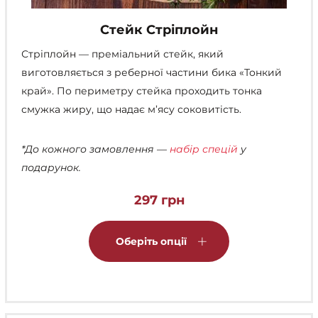
Стейк Стріплойн
Стріплойн — преміальний стейк, який
виготовляється з реберної частини бика «Тонкий
край». По периметру стейка проходить тонка
смужка жиру, що надає м’ясу соковитість.
*До кожного замовлення —
набір спецій
у
подарунок.
297
грн
Цей
товар
Оберіть опції
має
кілька
варіантів.
Параметри