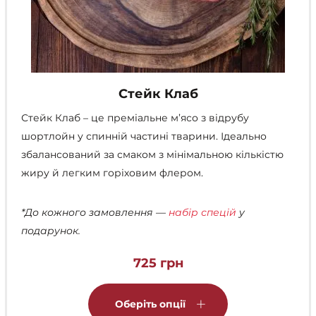
Стейк Клаб
Стейк Клаб – це преміальне м’ясо з відрубу
шортлойн у спинній частині тварини. Ідеально
збалансований за смаком з мінімальною кількістю
жиру й легким горіховим флером.
*До кожного замовлення —
набір спецій
у
подарунок.
725
грн
Цей
товар
Оберіть опції