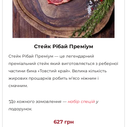
Стейк Рібай Преміум
Стейк Рібай Преміум — це легендарний
преміальний стейк який виготовляється з реберної
частини бика «Товстий край». Велика кількість
жирових прошарків робить м’ясо ніжним і
смачним.
*До кожного замовлення —
набір спецій
у
подарунок.
627
грн