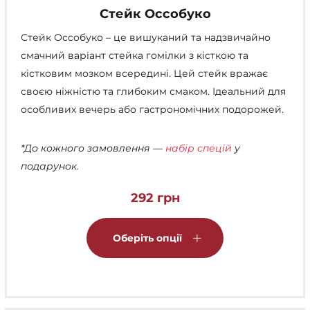
Стейк Оссобуко
Стейк Оссобуко – це вишуканий та надзвичайно
смачний варіант стейка гомілки з кісткою та
кістковим мозком всередині. Цей стейк вражає
своєю ніжністю та глибоким смаком. Ідеальний для
особливих вечерь або гастрономічних подорожей.
*До кожного замовлення —
набір спецій
у
подарунок.
292
грн
Цей
товар
Оберіть опції
має
кілька
варіантів.
Параметри