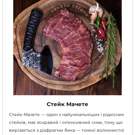
на
сторінці
товару
Стейк Мачете
Стейк Мачете — один з найунікальніших і рідкісних
стейків, має яскравий і інтенсивний смак, тому що
вирізається з діафрагми бика — тонкої волокнистої