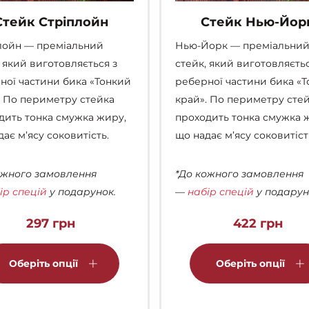
Стейк Стріплойн
Стейк Нью-Йор
лойн — преміальний
Нью-Йорк — преміальни
, який виготовляється з
стейк, який виготовляєтьс
ної частини бика «Тонкий
реберної частини бика «
. По периметру стейка
край». По периметру сте
дить тонка смужка жиру,
проходить тонка смужка 
ає м’ясу соковитість.
що надає м’ясу соковитіст
ожного замовлення
*До кожного замовлення
ір спецій
у подарунок.
—
набір спецій
у подарун
297
грн
422
грн
Цей
товар
Оберіть опції
Оберіть опції
має
кілька