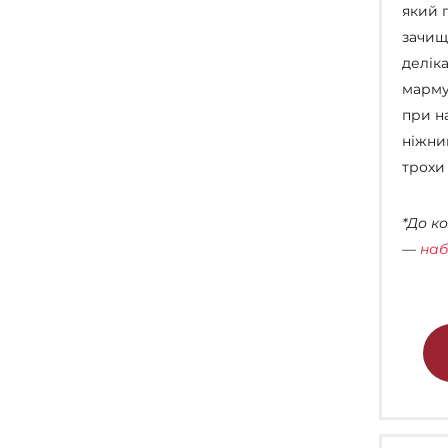
який 
зачищ
делік
марму
при на
ніжни
трохи
*До к
—
наб