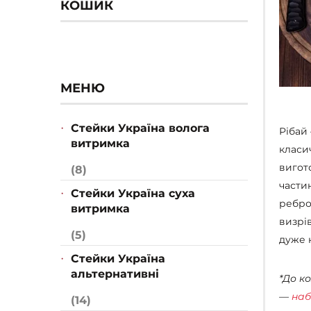
КОШИК
МЕНЮ
Стейки Україна волога
Рібай
витримка
класич
вигот
(8)
частин
Стейки Україна суха
ребро
витримка
визрі
(5)
дуже 
Стейки Україна
альтернативні
*До к
—
наб
(14)