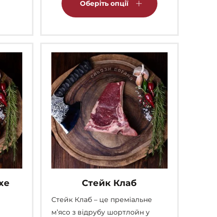
товар
Оберіть опції
варіантів.
має
Параметри
кілька
можна
варіантів.
вибрати
Параметри
на
можна
сторінці
вибрати
товару
на
сторінці
товару
хе
Стейк Клаб
Стейк Клаб – це преміальне
м’ясо з відрубу шортлойн у