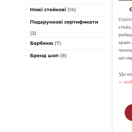
Ножі стейкові
(14)
Стріп
Подарункові сертификати
стейк
(2)
ребер
край»
Барбекю
(7)
прохо
Бренд шоп
(8)
що над
*До к
—
наб