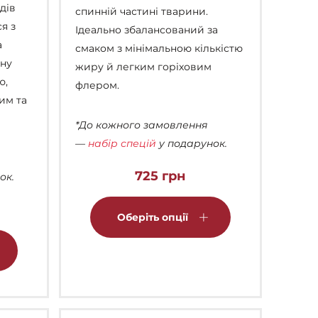
дів
спинній частині тварини.
ся з
Ідеально збалансований за
а
смаком з мінімальною кількістю
рну
жиру й легким горіховим
ю,
флером.
им та
*До кожного замовлення
—
набір спецій
у подарунок.
725
грн
ок.
Цей
товар
Оберіть опції
Цей
має
товар
кілька
має
варіантів.
кілька
Параметри
варіантів.
можна