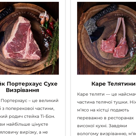
Параметри
можна
вибрати
на
сторінці
товару
йк Портерхаус Сухе
Каре Телятини
Визрівання
Каре теляти — це найсма
 Портерхаус – це великий
частина телячої тушки. Н
б з поперекової частини,
м’ясо на кістці подають
кий родич стейка Ті-Бон.
переважно в ресторанах
ви найбільше цінуєте
високої кухні. Завдяки
яловичу вирізку, а не
вологому визріванню, м’я