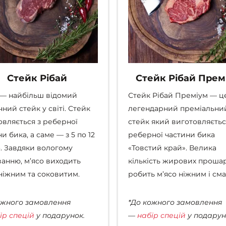
Стейк Рібай
Стейк Рібай Прем
 — найбільш відомий
Стейк Рібай Преміум — ц
ний стейк у світі. Стейк
легендарний преміальни
овляється з реберної
стейк який виготовляєтьс
и бика, а саме — з 5 по 12
реберної частини бика
. Завдяки вологому
«Товстий край». Велика
ванню, м’ясо виходить
кількість жирових проша
ніжним та соковитим.
робить м’ясо ніжним і см
ожного замовлення
*До кожного замовлення
ір спецій
у подарунок.
—
набір спецій
у подарун