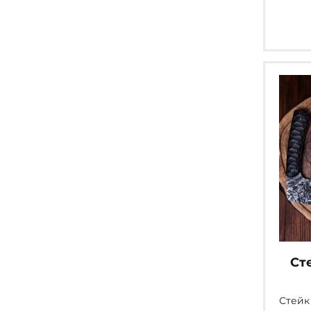
Ст
Стейк