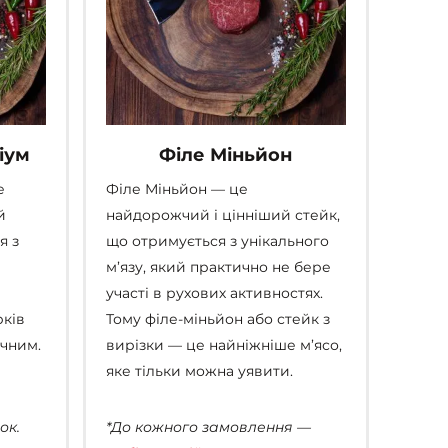
іум
Філе Міньйон
е
Філе Міньйон — це
й
найдорожчий і цінніший стейк,
я з
що отримується з унікального
м’язу, який практично не бере
участі в рухових активностях.
рків
Тому філе-міньйон або стейк з
ачним.
вирізки — це найніжніше м’ясо,
яке тільки можна уявити.
ок.
*До кожного замовлення —