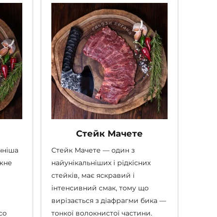
Параметри
вибрати
можна
на
вибрати
сторінці
на
товару
сторінці
товару
Стейк Мачете
чніша
Стейк Мачете — один з
іжне
найунікальніших і рідкісних
стейків, має яскравий і
інтенсивний смак, тому що
вирізається з діафрагми бика —
со
тонкої волокнистої частини.