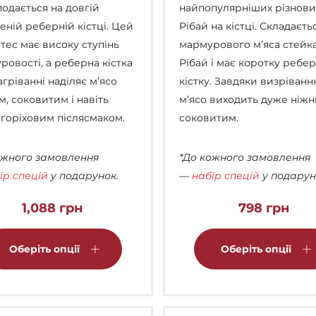
подається на довгій
найпопулярніших різнови
еній реберній кістці. Цей
Рібай на кістці. Складаєть
атес має високу ступінь
мармурового м’яса стейк
ровості, а реберна кістка
Рібай і має коротку ребе
гріванні наділяє м’ясо
кістку. Завдяки визріванн
м, соковитим і навіть
м’ясо виходить дуже ніжн
 горіховим післясмаком.
соковитим.
ожного замовлення
*До кожного замовлення
ір спецій
у подарунок.
—
набір спецій
у подарун
1,088
грн
798
грн
Цей
товар
Оберіть опції
Оберіть опції
має
кілька
варіантів.