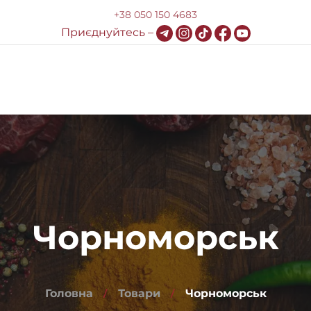
+38 050 150 4683
Приєднуйтесь –
Доставка та оплата
HoReCa
Блог
Контакти
Чорноморськ
Головна
Товари
Чорноморськ