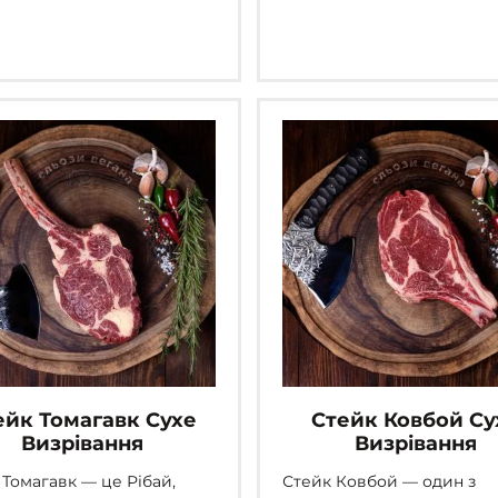
варіантів.
Параметри
можна
вибрати
на
сторінці
товару
ейк Томагавк Сухе
Стейк Ковбой Су
Визрівання
Визрівання
 Томагавк — це Рібай,
Стейк Ковбой
—
один з