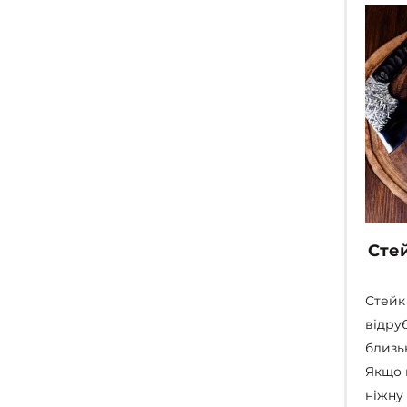
Сте
Стейк
відру
близь
Якщо 
ніжну 