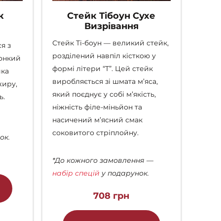
к
Стейк Тібоун Сухе
Визрівання
й
Стейк Ті-боун
—
великий стейк,
я з
розділений навпіл кісткою у
Тонкий
формі літери “Т”. Цей стейк
йка
виробляється зі шмата м’яса,
жиру,
який поєднує у собі м’якість,
ь.
ніжність філе-міньйон та
насичений м’ясний смак
соковитого стріплойну.
ок.
*До кожного замовлення —
набір спецій
у подарунок.
Цей
товар
708
грн
має
Цей
кілька