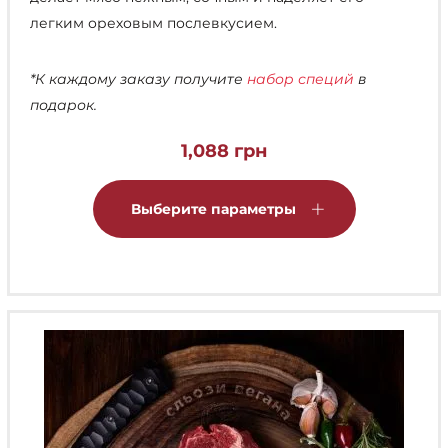
легким ореховым послевкусием.
*К каждому заказу получите
набор специй
в
подарок.
1,088
грн
Этот
товар
Выберите параметры
имеет
несколько
вариаций.
Опции
можно
выбрать
на
странице
товара.