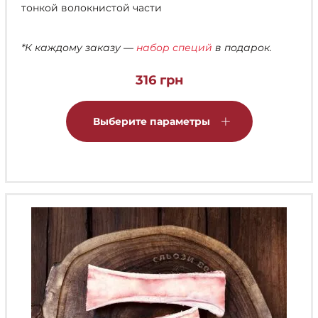
тонкой волокнистой части
*К каждому заказу —
набор специй
в подарок.
316
грн
Этот
товар
Выберите параметры
имеет
несколько
вариаций.
Опции
можно
выбрать
на
странице
товара.