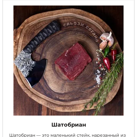
можно
выбрать
на
странице
товара.
Шатобриан
Шатобриан — это маленький стейк, нарезанный из