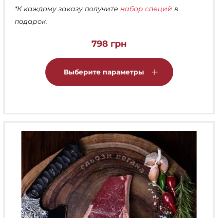
*К каждому заказу получите
набор специй
в
подарок.
798
грн
Этот
товар
Выберите параметры
имеет
несколько
вариаций.
Опции
можно
выбрать
на
странице
товара.