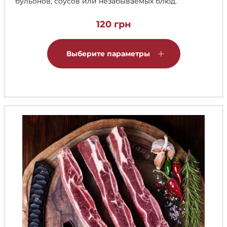
бульонов, соусов или незабываемых блюд.
120
грн
Этот
товар
Выберите параметры
имеет
несколько
вариаций.
Опции
можно
выбрать
на
странице
товара.