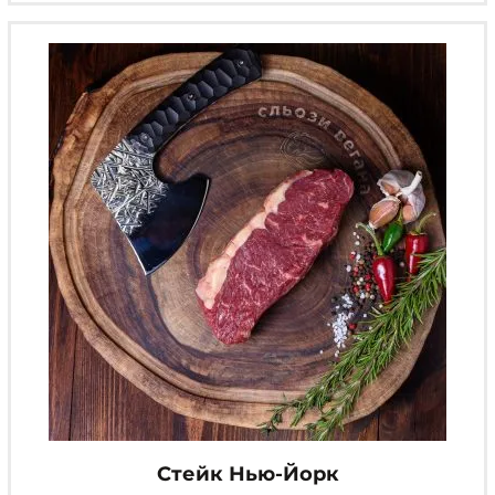
Опции
можно
выбрать
на
странице
товара.
Стейк Нью-Йорк