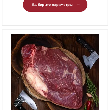
товар
Выберите параметры
имеет
несколько
вариаций.
Опции
можно
выбрать
на
странице
товара.