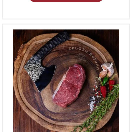
имеет
несколько
вариаций.
Опции
можно
выбрать
на
странице
товара.