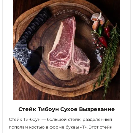
выбрать
на
странице
товара.
Стейк Тибоун Сухое Вызревание
Стейк Ти-боун — большой стейк, разделенный
пополам костью в форме буквы «Т». Этот стейк