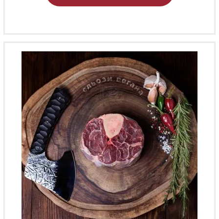
имеет
несколько
вариаций.
Опции
можно
выбрать
на
странице
товара.