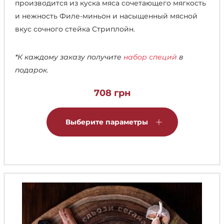
производится из куска мяса сочетающего мягкость
и нежность Филе-миньон и насыщенный мясной
вкус сочного стейка Стриплойн.
*К каждому заказу получите
набор специй
в
подарок.
708
грн
Этот
товар
Выберите параметры
имеет
несколько
вариаций.
Опции
можно
выбрать
на