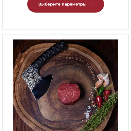
товар
Выберите параметры
имеет
несколько
вариаций.
Опции
можно
выбрать
на
странице
товара.