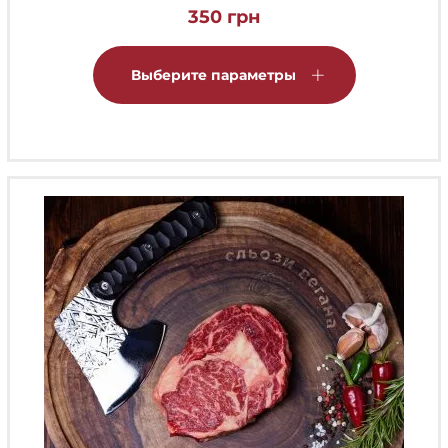
350
грн
Этот
товар
Выберите параметры
имеет
несколько
вариаций.
Опции
можно
выбрать
на
странице
товара.