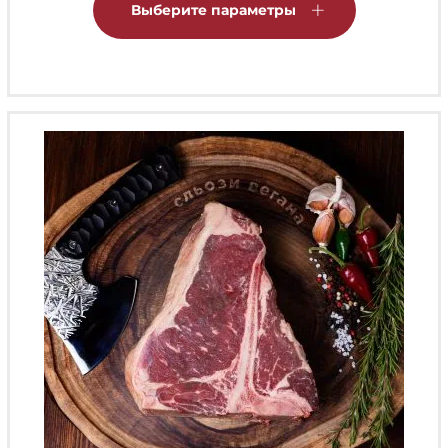
товар
Выберите параметры
имеет
несколько
вариаций.
Опции
можно
выбрать
на
странице
товара.