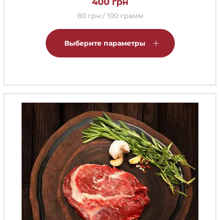
400
грн
80 грн / 100 грамм
Этот
товар
Выберите параметры
имеет
несколько
вариаций.
Опции
можно
выбрать
на
странице
товара.