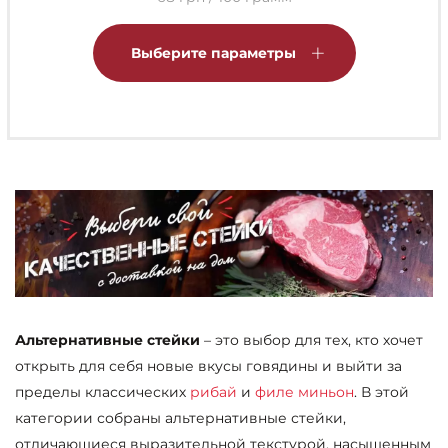
Этот
товар
Выберите параметры
имеет
несколько
вариаций.
Опции
можно
выбрать
на
странице
товара.
Альтернативные стейки
– это выбор для тех, кто хочет
открыть для себя новые вкусы говядины и выйти за
пределы классических
рибай
и
филе миньон
. В этой
категории собраны альтернативные стейки,
отличающиеся выразительной текстурой, насыщенным