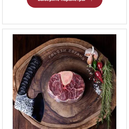
имеет
несколько
вариаций.
Опции
можно
выбрать
на
странице
товара.