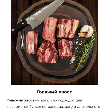
выбрать
на
странице
товара.
Говяжий хвост
Говяжий хвост
— идеально подходит для
наваристых бульонов, холодца, рагу и длительного