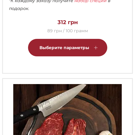
*К каждому заказу получите
набор специй
в
подарок.
312
грн
89 грн / 100 грамм
Этот
товар
Выберите параметры
имеет
несколько
вариаций.
Опции
можно
выбрать
на
странице
товара.