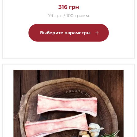
316
грн
79 грн / 100 грамм
Этот
товар
Выберите параметры
имеет
несколько
вариаций.
Опции
можно
выбрать
на
странице
товара.