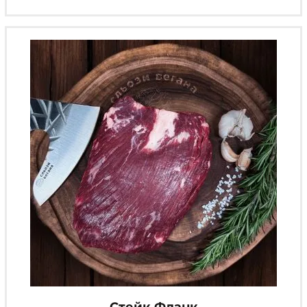
вариаций.
Опции
можно
выбрать
на
странице
товара.