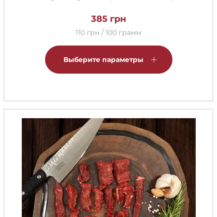
385
грн
110 грн / 100 грамм
Этот
товар
Выберите параметры
имеет
несколько
вариаций.
Опции
можно
выбрать
на
странице
товара.