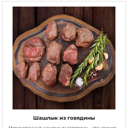
Опции
можно
выбрать
на
странице
товара.
Шашлык из говядины
Маринованный шашлык из говядины – это нежное,