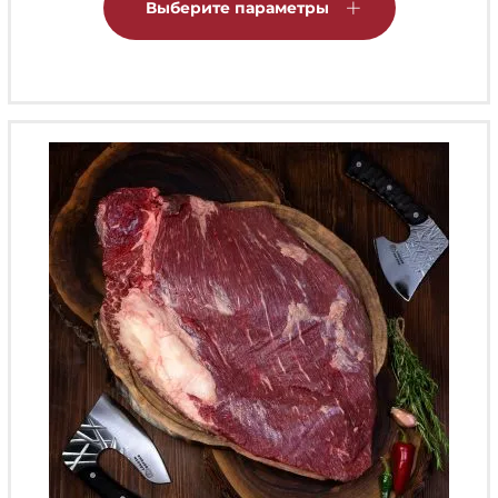
товар
Выберите параметры
имеет
несколько
вариаций.
Опции
можно
выбрать
на
странице
товара.