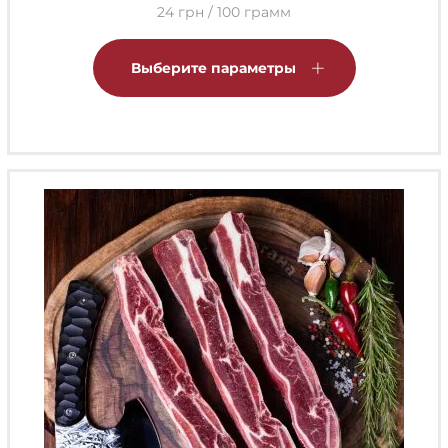
24 грн / 100 грамм
Этот
товар
Выберите параметры
имеет
несколько
вариаций.
Опции
можно
выбрать
на
странице
товара.