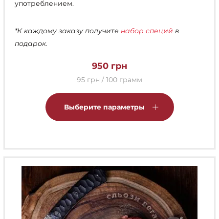
употреблением.
*К каждому заказу получите
набор специй
в
подарок.
950
грн
95 грн / 100 грамм
Этот
товар
Выберите параметры
имеет
несколько
вариаций.
Опции
можно
выбрать
на
странице