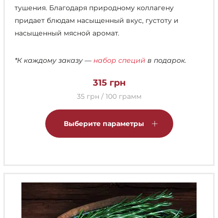
тушения. Благодаря природному коллагену
придает блюдам насыщенный вкус, густоту и
насыщенный мясной аромат.
*К каждому заказу —
набор специй
в подарок.
315
грн
35 грн / 100 грамм
Этот
товар
Выберите параметры
имеет
несколько
вариаций.
Опции
можно
выбрать
на