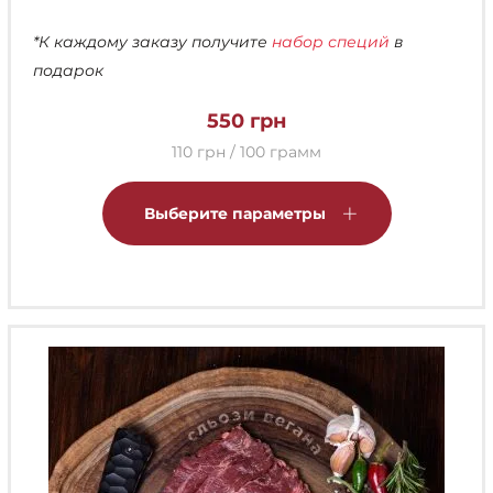
*К каждому заказу получите
набор специй
в
подарок
550
грн
110 грн / 100 грамм
Этот
товар
Выберите параметры
имеет
несколько
вариаций.
Опции
можно
выбрать
на
странице
товара.