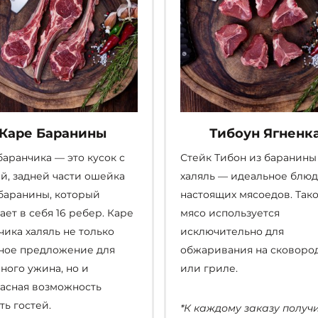
Каре Баранины
Тибоун Ягненк
баранчика — это кусок с
Стейк Тибон из баранины
й, задней части ошейка
халяль — идеальное блюд
баранины, который
настоящих мясоедов. Так
ает в себя 16 ребер. Каре
мясо используется
чика халяль не только
исключительно для
ное предложение для
обжаривания на сковоро
ного ужина, но и
или гриле.
асная возможность
ть гостей.
*К каждому заказу получ