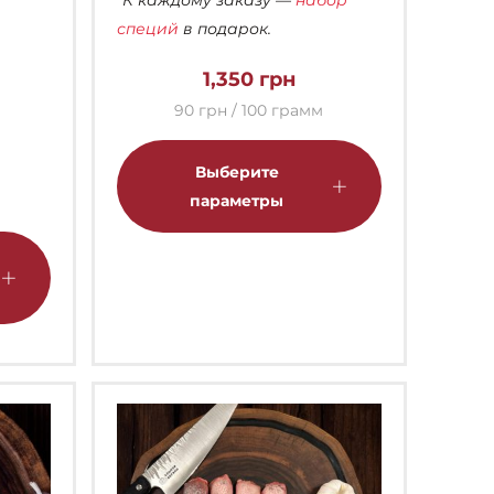
*К каждому заказу —
набор
специй
в подарок.
1,350
грн
90 грн / 100 грамм
Этот
товар
Выберите
имеет
параметры
несколько
Этот
вариаций.
товар
Опции
имеет
можно
несколько
выбрать
вариаций.
на
Опции
странице
можно
товара.
выбрать
на
странице