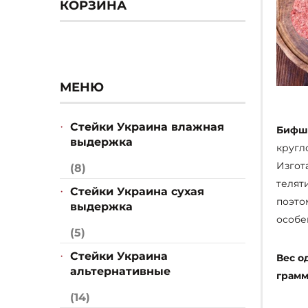
КОРЗИНА
МЕНЮ
Стейки Украина влажная
Бифш
выдержка
кругл
Изгот
(8)
телят
Стейки Украина сухая
поэто
выдержка
особе
(5)
Стейки Украина
Вес о
альтернативные
грамм
(14)