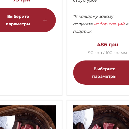
структурой.
Этот
товар
Выберите
*К каждому заказу
имеет
параметры
получите
набор специй
в
несколько
подарок.
вариаций.
486
грн
Опции
можно
90 грн / 100 грамм
выбрать
на
Выберите
странице
параметры
товара.