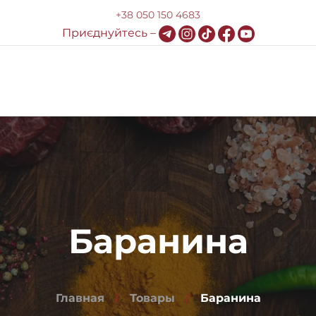
+38 050 150 4683
Приєднуйтесь –
Доставка и оплата
HoReCa
Блог
Контакты
Баранина
Главная
Товары
Баранина