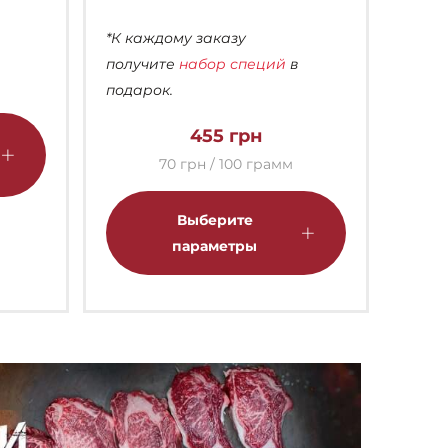
*К каждому заказу
получите
набор специй
в
подарок.
Этот
455
грн
товар
имеет
70 грн / 100 грамм
несколько
Этот
вариаций.
товар
Выберите
Опции
имеет
параметры
можно
несколько
выбрать
вариаций.
на
Опции
странице
можно
товара.
выбрать
на
странице