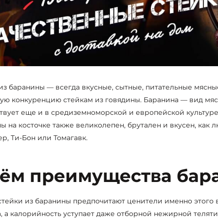
из баранины — всегда вкусные, сытные, питательные мясн
ую конкуренцию стейкам из говядины. Баранина — вид мяса
твует еще и в средиземноморской и европейской культуре 
ы на косточке также великолепен, брутален и вкусен, как 
р, Ти-Бон или Томагавк.
чём преимущества бар
стейки из баранины предпочитают ценители именно этого в
, а калорийность уступает даже отборной нежирной телят