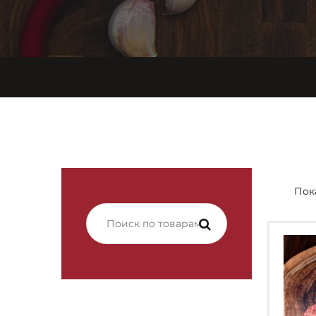
Пок
Искать: