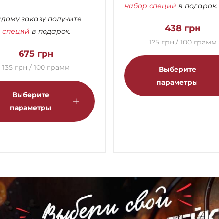
набор специй
в подарок.
ждому заказу получите
438
грн
 специй
в подарок.
125 грн / 100 грамм
675
грн
135 грн / 100 грамм
Выберите
Этот
параметры
товар
Выберите
имеет
параметры
несколько
вариаций.
Опции
можно
выбрать
на
странице
товара.