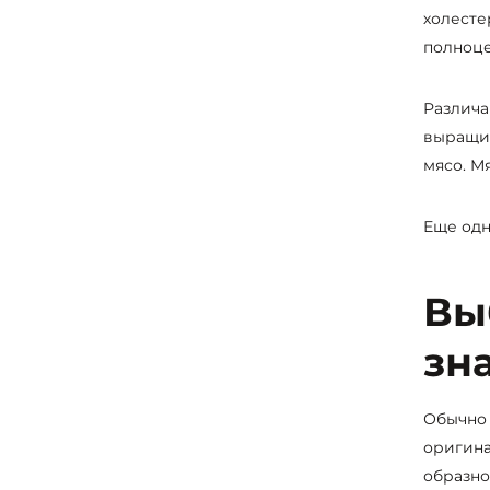
холесте
полноце
Различа
выращив
мясо. М
Еще одн
Вы
зн
Обычно 
оригина
образно