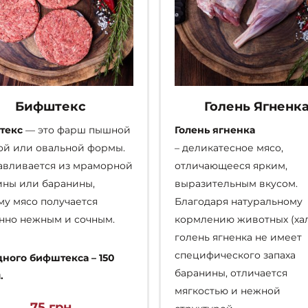
Бифштекс
Голень Ягненк
текс
— это фарш пышной
Голень ягненка
ой или овальной формы.
– деликатесное мясо,
авливается из мраморной
отличающееся ярким,
ины или баранины,
выразительным вкусом.
му мясо получается
Благодаря натуральному
нно нежным и сочным.
кормлению животных (хал
голень ягненка не имеет
специфического запаха
дного бифштекса – 150
баранины, отличается
.
мягкостью и нежной
75
грн