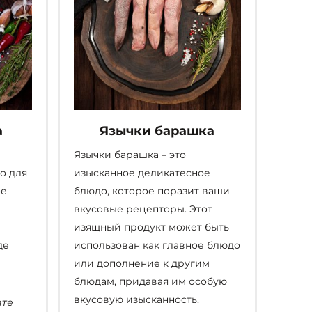
товара.
а
Язычки барашка
Язычки барашка – это
о для
изысканное деликатесное
ое
блюдо, которое поразит ваши
вкусовые рецепторы. Этот
изящный продукт может быть
де
использован как главное блюдо
или дополнение к другим
блюдам, придавая им особую
вкусовую изысканность.
ите