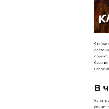
Стейки 
достойн
присутс
баранин
наприме
В 
Купить 
свинина