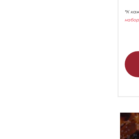
*К ка
набор