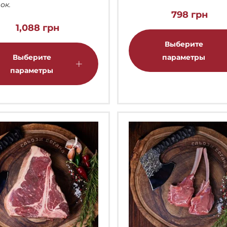
ок.
798
грн
1,088
грн
Этот
Выберите
товар
Выберите
параметры
имеет
параметры
несколько
вариаций.
Опции
можно
выбрать
на
странице
товара.