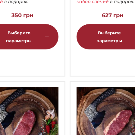
ий
в подарок.
набор специй
в подарок.
350
грн
627
грн
Этот
товар
Выберите
Выберите
имеет
параметры
параметры
несколько
вариаций.
Опции
можно
выбрать
на
странице
товара.