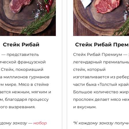
Стейк Рибай
Стейк Рибай Пре
 — представитель
Стейк Рибай Премиум — 
ической французской
легендарный премиальн
. Стейк, покоривший
стейк, который
а миллионов гурманов
изготавливается из ребе
ем мире. Мясо в стейке
части быка «Толстый край
ается нежным, мягким и
Большое количество жир
м, благодаря процессу
прослоек делает мясо н
ого вызревания.
и вкусным.
ждому заказу —
набор
*К каждому заказу получ