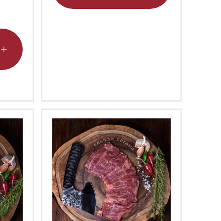
несколько
вариаций.
Этот
Опции
товар
можно
имеет
выбрать
несколько
на
вариаций.
странице
Опции
товара.
можно
выбрать
на
странице
товара.