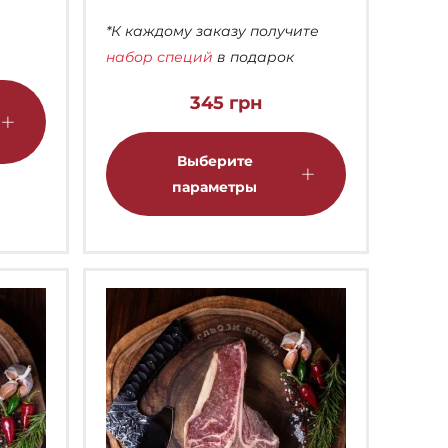
*К каждому заказу получите
набор специй
в подарок
Этот
345
грн
товар
имеет
Этот
несколько
товар
Выберите
вариаций.
имеет
параметры
Опции
несколько
можно
вариаций.
выбрать
Опции
на
можно
странице
выбрать
товара.
на
странице
товара.