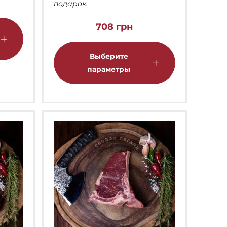
подарок.
Этот
708
грн
товар
Этот
имеет
товар
Выберите
несколько
имеет
параметры
вариаций.
несколько
Опции
вариаций.
можно
Опции
выбрать
можно
на
выбрать
странице
на
товара.
странице
товара.