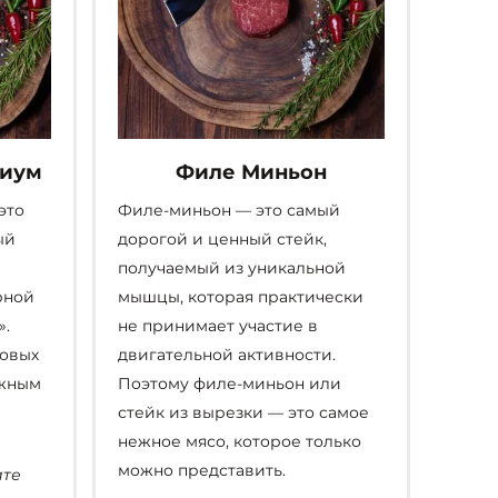
миум
Филе Миньон
это
Филе-миньон — это самый
ый
дорогой и ценный стейк,
получаемый из уникальной
рной
мышцы, которая практически
».
не принимает участие в
овых
двигательной активности.
ежным
Поэтому филе-миньон или
стейк из вырезки — это самое
нежное мясо, которое только
можно представить.
ите