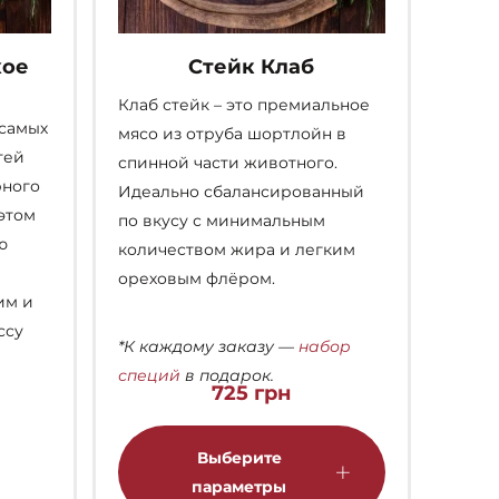
хое
Стейк Клаб
Клаб стейк – это премиальное
 самых
мясо из отруба шортлойн в
тей
спинной части животного.
рного
Идеально сбалансированный
этом
по вкусу с минимальным
ю
количеством жира и легким
ореховым флёром.
им и
ссу
*К каждому заказу —
набор
специй
в подарок.
725
грн
Этот
товар
Выберите
имеет
параметры