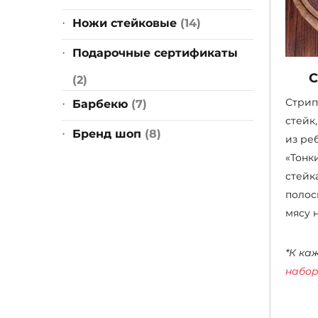
Ножи стейковые
(14)
Подарочные сертификаты
С
(2)
Стрип
Барбекю
(7)
стейк
Бренд шоп
(8)
из ре
«Тонк
стейк
полос
мясу 
*К ка
набор