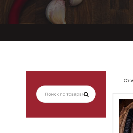
Ото
Искать: