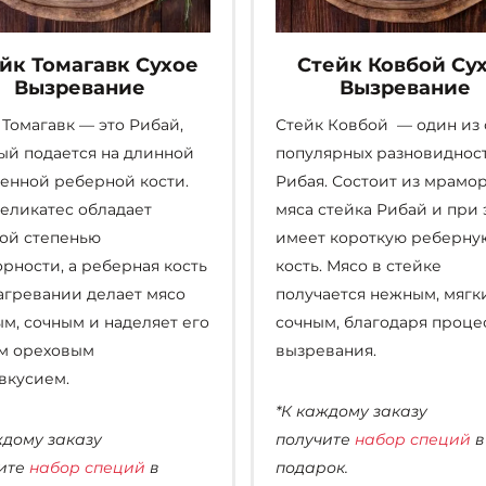
йк Томагавк Сухое
Стейк Ковбой Су
Вызревание
Вызревание
 Томагавк — это Рибай,
Стейк Ковбой — один из
ый подается на длинной
популярных разновиднос
енной реберной кости.
Рибая. Состоит из мрамо
деликатес обладает
мяса стейка Рибай и при 
ой степенью
имеет короткую реберну
рности, а реберная кость
кость. Мясо в стейке
агревании делает мясо
получается нежным, мягк
м, сочным и наделяет его
сочным, благодаря проце
м ореховым
вызревания.
вкусием.
*К каждому заказу
ждому заказу
получите
набор специй
в
ите
набор специй
в
подарок.