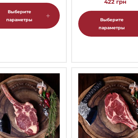
422
грн
Этот
товар
Выберите
имеет
параметры
Выберите
несколько
параметры
вариаций.
Опции
можно
выбрать
на
странице
товара.