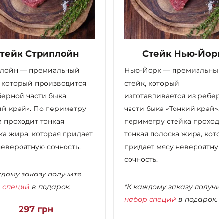
тейк Стриплойн
Стейк Нью-Йор
лойн — премиальный
Нью-Йорк — премиальны
, который производится
стейк, который
берной части быка
изготавливается из ребе
ий край». По периметру
части быка «Тонкий край»
а проходит тонкая
периметру стейка прохо
ка жира, которая придает
тонкая полоска жира, кот
невероятную сочность.
придает мясу невероятн
сочность.
ждому заказу получите
 специй
в подарок.
*К каждому заказу получ
набор специй
в подарок.
297
грн