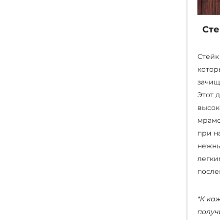
Сте
Стейк
котор
зачищ
Этот 
высок
мрамо
при н
нежны
легки
после
*К ка
получ