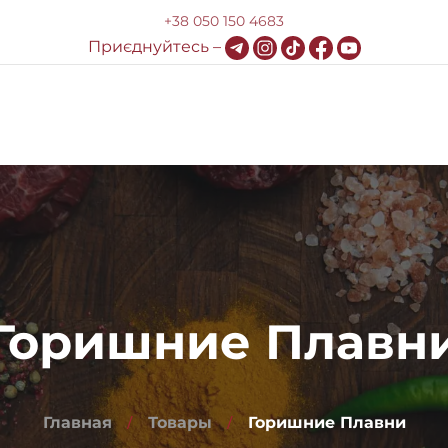
+38 050 150 4683
Приєднуйтесь –
Доставка и оплата
HoReCa
Блог
Контакты
Горишние Плавн
Главная
Товары
Горишние Плавни