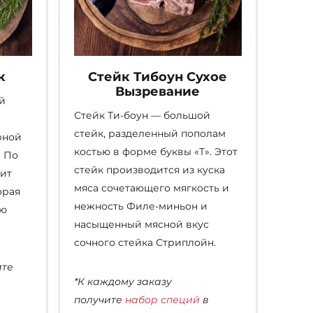
к
Стейк Тибоун Сухое
Вызревание
й
Стейк Ти-боун — большой
стейк, разделенный пополам
рной
костью в форме буквы «Т». Этот
. По
стейк производится из куска
дит
мяса сочетающего мягкость и
орая
нежность Филе-миньон и
ую
насыщенный мясной вкус
сочного стейка Стриплойн.
ите
*К каждому заказу
получите
набор специй
в