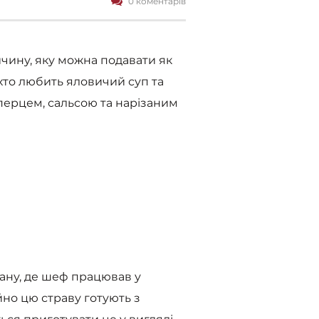
0 коментарів
чину, яку можна подавати як
 хто любить яловичий суп та
 перцем, сальсою та нарізаним
ану, де шеф працював у
ійно цю страву готують з