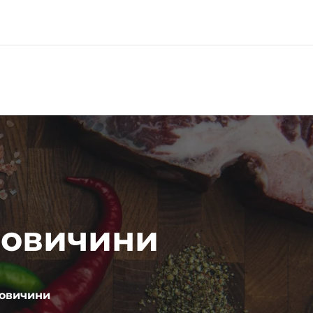
0
ловичини
ловичини