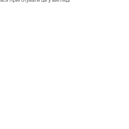
ься приготувати це у вигляді