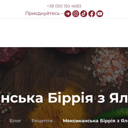
+38 050 150 4683
Приєднуйтесь –
Доставка та оплата
HoReCa
Блог
Контакти
нська Біррія з Я
Блог
Рецепти
Мексиканська Біррія з Я