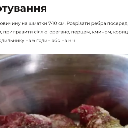
отування
овичину на шматки 7-10 см. Розрізати ребра посереди
, приправити сіллю, орегано, перцем, кмином, кори
дильнику на 6 годин або на ніч.