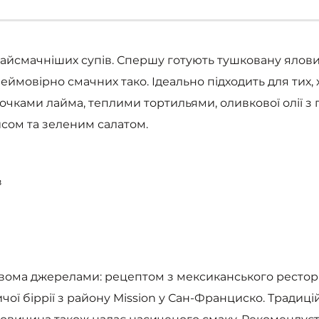
найсмачніших супів. Спершу готують тушковану ялови
еймовірно смачних тако. Ідеально підходить для тих,
сточками лайма, теплими тортильями, оливкової олії з
исом та зеленим салатом.
в
двома джерелами: рецептом з мексиканського рестор
ичої біррії з району Mission у Сан-Франциско. Традиц