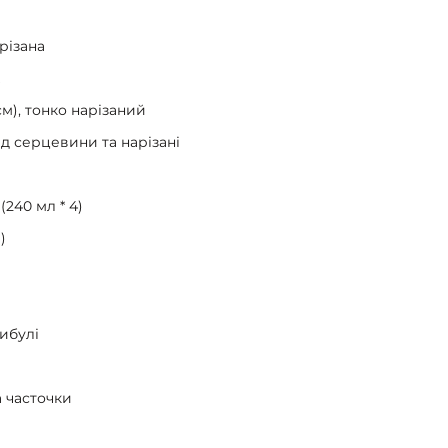
різана
см), тонко нарізаний
ід серцевини та нарізані
240 мл * 4)
)
цибулі
а часточки