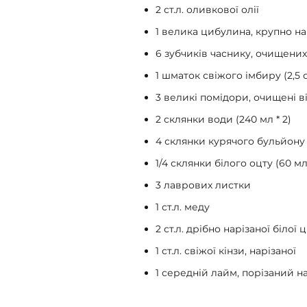
2 ст.л. оливкової олії
1 велика цибулина, крупно на
6 зубчиків часнику, очищених
1 шматок свіжого імбиру (2,5 
3 великі помідори, очищені в
2 склянки води (240 мл * 2)
4 склянки курячого бульйону (
1/4 склянки білого оцту (60 мл
3 лаврових листки
1 ст.л. меду
2 ст.л. дрібно нарізаної білої 
1 ст.л. свіжої кінзи, нарізаної
1 середній лайм, порізаний н