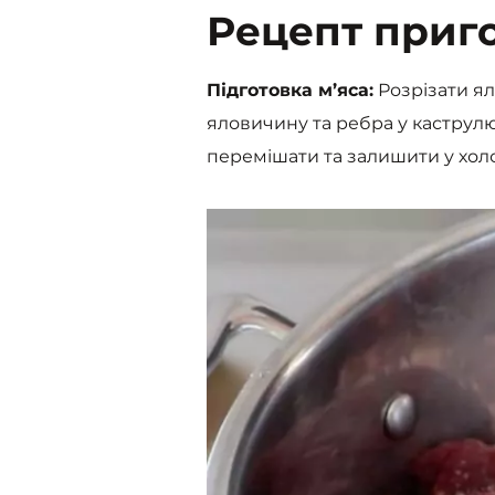
Рецепт приг
Підготовка м’яса:
Розрізати ял
яловичину та ребра у каструлю
перемішати та залишити у холо