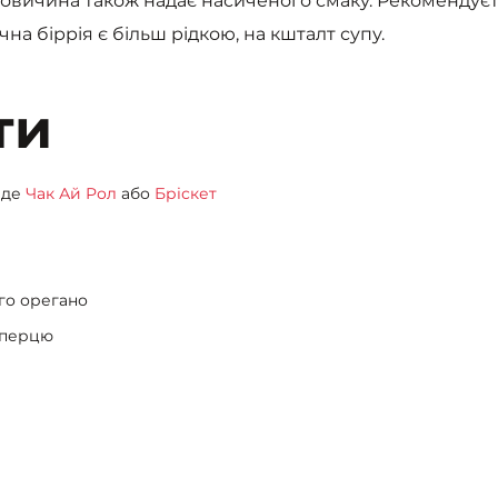
яловичина також надає насиченого смаку. Рекомендуєт
чна біррія є більш рідкою, на кшталт супу.
ти
ійде
Чак Ай Рол
або
Бріскет
ого орегано
о перцю