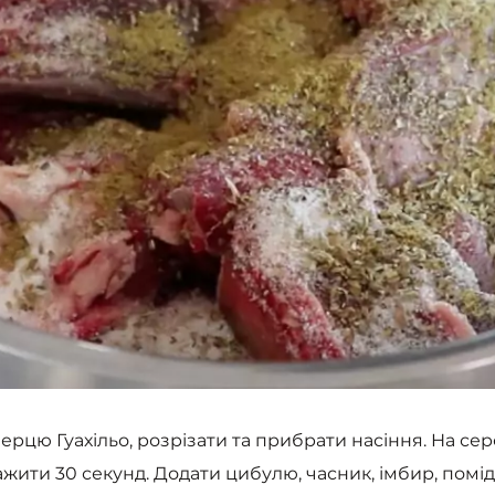
рцю Гуахільо, розрізати та прибрати насіння. На сер
ажити 30 секунд. Додати цибулю, часник, імбир, помід