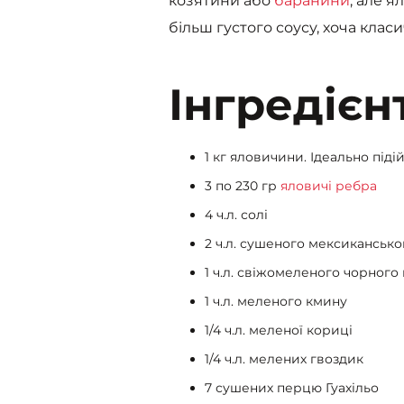
козятини або
баранини
, але 
більш густого соусу, хоча класи
Інгредієн
1 кг яловичини. Ідеально під
3 по 230 гр
яловичі ребра
4 ч.л. солі
2 ч.л. сушеного мексиканськ
1 ч.л. свіжомеленого чорног
1 ч.л. меленого кмину
1/4 ч.л. меленої кориці
1/4 ч.л. мелених гвоздик
7 сушених перцю Гуахільо