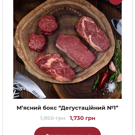
М’ясний бокс “Дегустаційний №1”
1,950
грн
1,730
грн
Оригінальна
Поточна
ціна:
ціна:
1,950 грн.
1,730 грн.