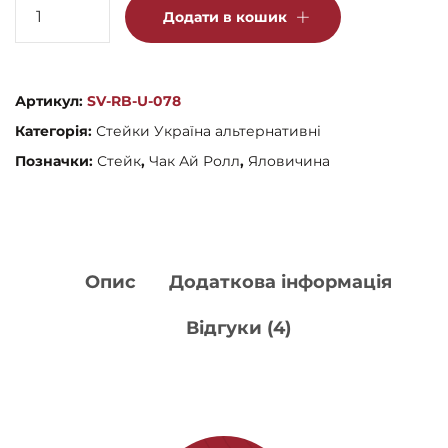
Стейк
Додати в кошик
Чак
Ай
Рол
Артикул:
SV-RB-U-078
кількість
Категорія:
Стейки Україна альтернативні
Позначки:
Стейк
,
Чак Ай Ролл
,
Яловичина
Опис
Додаткова інформація
Відгуки (4)