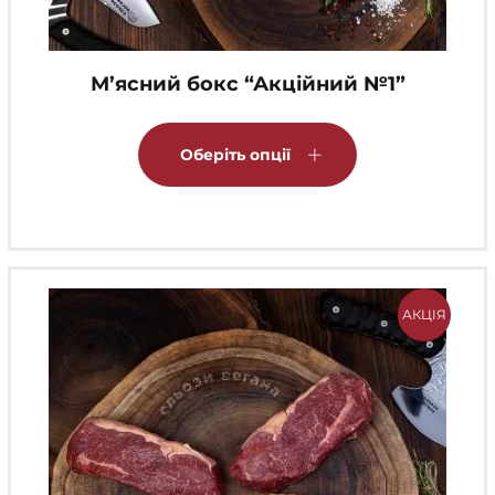
М’ясний бокс “Акційний №1”
Цей
товар
Оберіть опції
має
кілька
варіантів.
Параметри
можна
АКЦІЯ
вибрати
на
сторінці
товару