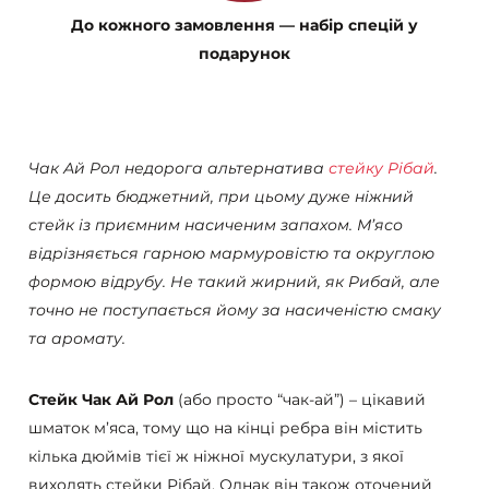
До кожного замовлення — набір спецій у
подарунок
Чак Ай Рол недорога альтернатива
стейку Рібай
.
Це досить бюджетний, при цьому дуже ніжний
стейк із приємним насиченим запахом. М’ясо
відрізняється гарною мармуровістю та округлою
формою відрубу. Не такий жирний, як Рибай, але
точно не поступається йому за насиченістю смаку
та аромату.
Стейк Чак Ай Рол
(або просто “чак-ай”) – цікавий
шматок м’яса, тому що на кінці ребра він містить
кілька дюймів тієї ж ніжної мускулатури, з якої
виходять стейки Рібай. Однак він також оточений