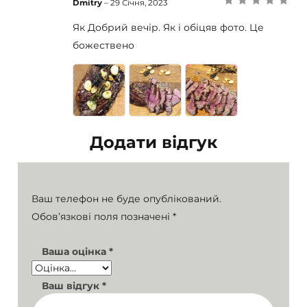
Dmitry
–
29 Січня, 2023
Оцінено в
5
з
5
Як Добрий вечір. Як і обіцяв фото. Це
божествено
Додати відгук
Ваш телефон не буде опублікований.
Обов’язкові поля позначені
*
Ваша оцінка
*
Ваш відгук
*