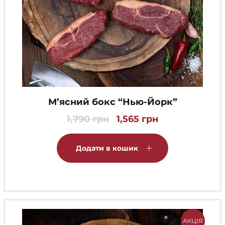
М’ясний бокс “Нью-Йорк”
1,790
грн
1,565
грн
Оригінальна
Поточна
ціна:
ціна:
1,790 грн.
1,565 грн.
Додати в кошик
АКЦІЯ