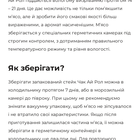
Ай Рол піддаються вологому визріванню протягом 14
– 21 дня. Це дає можливість не тільки пом’якшити
м’ясо, але й зробити його смакові якості більш
вираженими, а аромат насиченішим. М’ясо
зберігається у спеціальних герметичних камерах під
строгим контролем, з дотриманням правильного
температурного режиму та рівня вологості.
Як зберігати?
Зберігати запакований стейк Чак Ай Рол можна в
холодильнику протягом 7 днів, або в морозильній
камері до півроку. При цьому не рекомендуємо
знімати вакуумну упаковку, щоб м’ясо не зіпсувалося
і не втратило свої характеристики. Якщо після
приготування залишилася частина м’яса, її можна
зберігати в герметичному контейнері в
холодильнику ще два-три дні. Для повторного