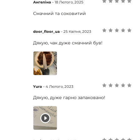
Ангеліна
–
18 Лютого, 2025
Оцінено в
5
з
5
Смачний та соковитий
door_floor_ua
–
25 Квітня, 2023
Оцінено в
5
з
5
Дякую, чак дуже смачний був!
Yura
–
4 Лютого, 2023
Оцінено в
5
з
5
Дякую, дуже гарно запаковано!