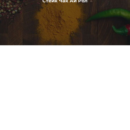
Стейк Чак Ай Рол