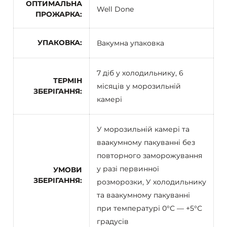
ОПТИМАЛЬНА
Well Done
ПРОЖАРКА
УПАКОВКА
Вакумна упаковка
7 діб у холодильнику, 6
ТЕРМІН
місяців у морозильній
ЗБЕРІГАННЯ
камері
У морозильній камері та
ваакумному пакуванні без
повторного заморожування
у разі первинної
УМОВИ
ЗБЕРІГАННЯ
розморозки, У холодильнику
та ваакумному пакуванні
при температурі 0°С — +5°С
градусів