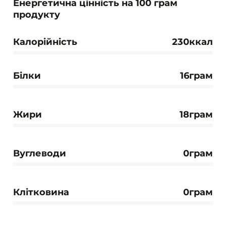
Енергетична цінність на 100 грам
продукту
Калорійність
230ккал
Білки
16грам
Жири
18грам
Вуглеводи
0грам
Клітковина
0грам