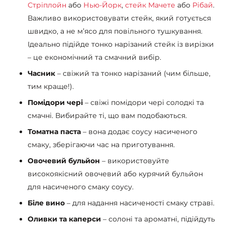
Стріплойн
або
Нью-Йорк
,
стейк Мачете
або
Рібай
.
Важливо використовувати стейк, який готується
швидко, а не м’ясо для повільного тушкування.
Ідеально підійде тонко нарізаний стейк із вирізки
– це економічний та смачний вибір.
Часник
– свіжий та тонко нарізаний (чим більше,
тим краще!).
Помідори чері
– свіжі помідори чері солодкі та
смачні. Вибирайте ті, що вам подобаються.
Томатна паста
– вона додає соусу насиченого
смаку, зберігаючи час на приготування.
Овочевий бульйон
– використовуйте
високоякісний овочевий або курячий бульйон
для насиченого смаку соусу.
Біле вино
– для надання насиченості смаку страві.
Оливки та каперси
– солоні та ароматні, підійдуть