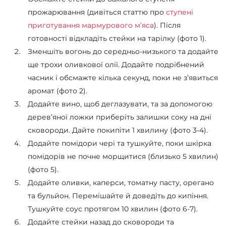
прожарювання (дивіться статтю про
ступені
приготування мармурового мʼяса
). Після
готовності відкладіть стейки на тарілку (фото 1).
Зменшіть вогонь до середньо-низького та додайте
ще трохи оливкової олії. Додайте подрібнений
часник і обсмажте кілька секунд, поки не з’явиться
аромат (фото 2).
Додайте вино, щоб деглазувати, та за допомогою
дерев’яної ложки приберіть залишки соку на дні
сковороди. Дайте покипіти 1 хвилину (фото 3-4).
Додайте помідори чері та тушкуйте, поки шкірка
помідорів не почне морщитися (близько 5 хвилин)
(фото 5).
Додайте оливки, каперси, томатну пасту, орегано
та бульйон. Перемішайте й доведіть до кипіння.
Тушкуйте соус протягом 10 хвилин (фото 6-7).
Додайте стейки назад до сковороди та