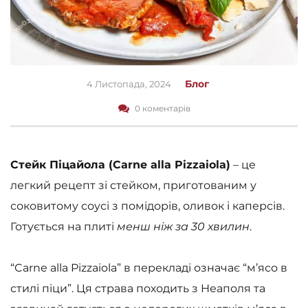
Блог
4 Листопада, 2024
0 коментарів
Стейк Піцайола (Carne alla Pizzaiola)
– це
легкий рецепт зі стейком, приготованим у
соковитому соусі з помідорів, оливок і каперсів.
Готується на плиті
менш ніж за 30 хвилин
.
“Carne alla Pizzaiola” в перекладі означає “м’ясо в
стилі піци”. Ця страва походить з Неаполя та