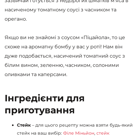
зазвичай готується з недорогих шматків м’яса в
насиченому томатному соусі з часником та
орегано.
Якщо ви не знайомі з соусом «Піцайола», то це
схоже на ароматну бомбу у вас у роті! Нам він
дуже подобається, насичений томатний соус з
білим вином, зеленню, часником, солоними
оливками та каперсами.
Інгредієнти для
приготування
Стейк
– для цього рецепту можна взяти будь-який
стейк на ваш вибір:
Філе Міньйон
,
стейк