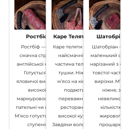
Ростбіф
Каре Телятини
Шатобріан
Ростбіф — це
Каре теляти — це
Шатобріан — ц
смачна страва
найсмачніша
маленький стей
англійської кухні.
частина телячої
нарізаний з сам
Готується з
тушки. Ніжне
товстої частин
яловичої вирізки
м’ясо на кістці
вирізки. М’ясо
високої
подають
ніжне, з
мармуровості на
переважно в
невеликою
пательні чи грилі.
ресторанах
кількістю
Мʼясо готується до
високої кухні.
жирового
ступеня
Завдяки вологому
прошарку.