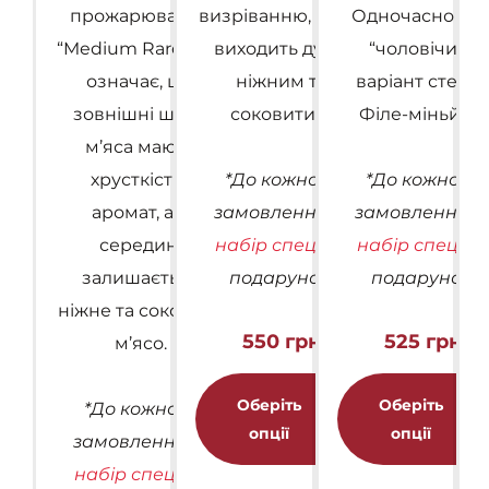
прожарювання
визріванню, м’ясо
Одночасно – ц
“Medium Rare”, що
виходить дуже
“чоловічий”
означає, що
ніжним та
варіант стейк
зовнішні шари
соковитим.
Філе-міньйон.
м’яса мають
хрусткість і
*До кожного
*До кожного
аромат, а в
замовлення —
замовлення 
середині
набір спецій
у
набір спецій
у
залишається
подарунок.
подарунок.
ніжне та соковите
550
грн
525
грн
м’ясо.
Цей
товар
Оберіть
Оберіть
*До кожного
має
опції
опції
замовлення —
кілька
набір спецій
у
варіантів.