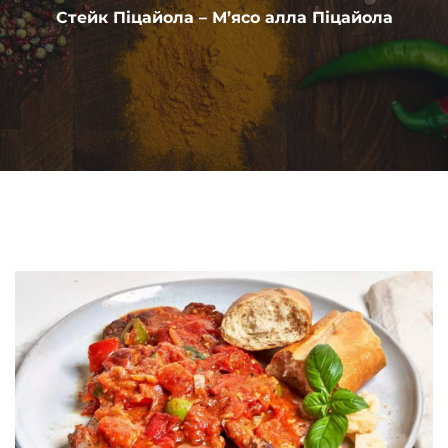
Стейк Піцайола – М’ясо алла Піцайола