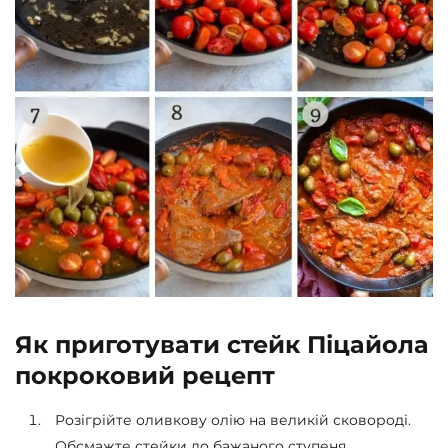
Як приготувати стейк Піцайола
покроковий рецепт
Розігрійте оливкову олію на великій сковороді.
Обсмажте стейки до бажаного ступеня