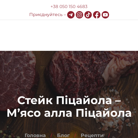
+38 050 150 4683
Приєднуйтесь –
0
Меню
Про компанію
Доставка та оплата
HoReCa
Стейк Піцайола –
Блог
М’ясо алла Піцайола
Контакти
Головна
Блог
Рецепти