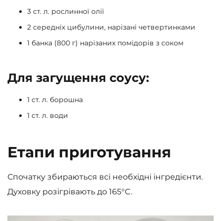
3 ст. л. рослинної олії
2 середніх цибулини, нарізані четвертинками
1 банка (800 г) нарізаних помідорів з соком
Для загущення соусу:
1 ст. л. борошна
1 ст. л. води
Етапи приготування
Спочатку збираються всі необхідні інгредієнти.
Духовку розігрівають до 165°C.