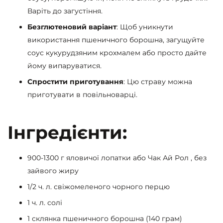
Варіть до загустіння.
Безглютеновий варіант
: Щоб уникнути
використання пшеничного борошна, загущуйте
соус кукурудзяним крохмалем або просто дайте
йому випаруватися.
Спростити приготування
: Цю страву можна
приготувати в повільноварці.
Інгредієнти:
900-1300 г яловичої лопатки або Чак Ай Рол , без
зайвого жиру
1/2 ч. л. свіжомеленого чорного перцю
1 ч. л. солі
1 склянка пшеничного борошна (140 грам)