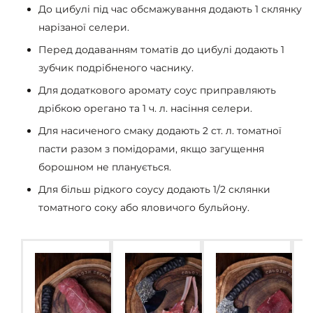
До цибулі під час обсмажування додають 1 склянку
нарізаної селери.
Перед додаванням томатів до цибулі додають 1
зубчик подрібненого часнику.
Для додаткового аромату соус приправляють
дрібкою орегано та 1 ч. л. насіння селери.
Для насиченого смаку додають 2 ст. л. томатної
пасти разом з помідорами, якщо загущення
борошном не планується.
Для більш рідкого соусу додають 1/2 склянки
томатного соку або яловичого бульйону.