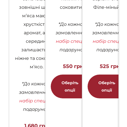
зовнішні шари
соковитим.
Філе-міньйон.
м’яса мають
хрусткість і
*До кожного
*До кожного
аромат, а в
замовлення —
замовлення 
середині
набір спецій
у
набір спецій
у
залишається
подарунок.
подарунок.
ніжне та соковите
550
грн
525
грн
м’ясо.
Цей
товар
Оберіть
Оберіть
*До кожного
має
опції
опції
замовлення —
кілька
набір спецій
у
варіантів.
подарунок.
Параметри
можна
1,680
грн
вибрати