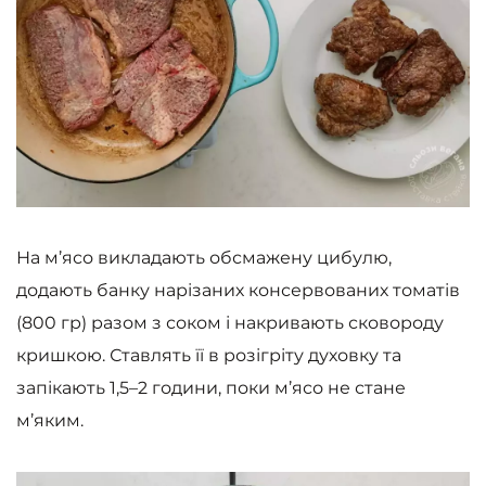
На м’ясо викладають обсмажену цибулю,
додають банку нарізаних консервованих томатів
(800 гр) разом з соком і накривають сковороду
кришкою. Ставлять її в розігріту духовку та
запікають 1,5–2 години, поки м’ясо не стане
м’яким.