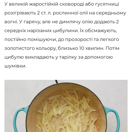
У великій жаростійкій сковороді або гусятниці
розігрівають 2 ст. л. рослинної олії на середньому
вогні. У гарячу, але не димлячу олію додають 2
середніх нарізаних цибулини. Їх обсмажують,
постійно помішуючи, до прозорості та легкого
золотистого кольору, близько 10 хвилин. Потім
цибулю викладають у тарілку за допомогою
шумівки.