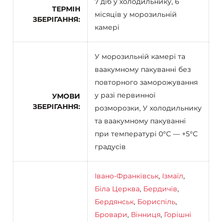
7 діб у холодильнику, 6
ТЕРМІН
місяців у морозильній
ЗБЕРІГАННЯ
камері
У морозильній камері та
ваакумному пакуванні без
повторного заморожування
у разі первинної
УМОВИ
ЗБЕРІГАННЯ
розморозки, У холодильнику
та ваакумному пакуванні
при температурі 0°С — +5°С
градусів
Івано-Франківськ
,
Ізмаїл
,
Біла Церква
,
Бердичів
,
Бердянськ
,
Бориспіль
,
Бровари
,
Вінниця
,
Горішні