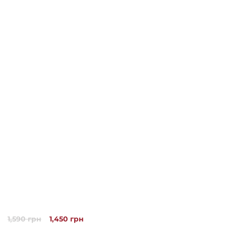
Оригінальна
Поточна
1,590
грн
1,450
грн