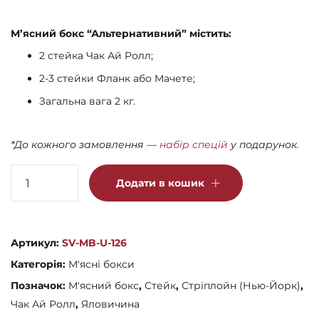
ціна:
ціна:
1,590 грн.
1,450 грн.
М’ясний бокс “Альтернативний” містить:
2 стейка Чак Ай Ролл;
2-3 стейки Фланк або Мачете;
Загальна вага 2 кг.
*До кожного замовлення —
набір спецій
у подарунок.
М'ясний
Додати в кошик
бокс
"Альтернативний"
кількість
Артикул:
SV-MB-U-126
Категорія:
М'ясні бокси
Позначок:
М'ясний бокс
,
Стейк
,
Стріплойн (Нью-Йорк)
,
Чак Ай Ролл
,
Яловичина