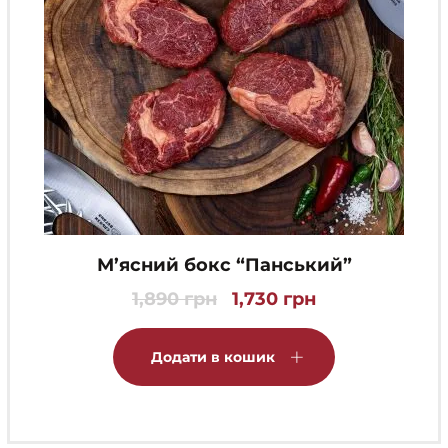
М’ясний бокс “Панський”
1,890
грн
1,730
грн
Оригінальна
Поточна
ціна:
ціна:
1,890 грн.
1,730 грн.
Додати в кошик