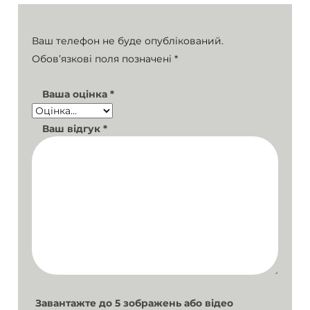
Ваш телефон не буде опублікований.
Обов’язкові поля позначені
*
Ваша оцінка
*
Ваш відгук
*
Завантажте до 5 зображень або відео