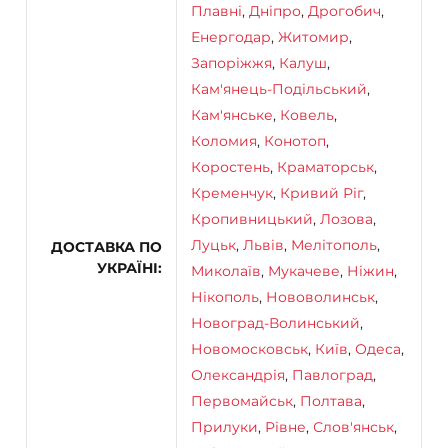
Плавні
,
Дніпро
,
Дрогобич
,
Енергодар
,
Житомир
,
Запоріжжя
,
Калуш
,
Кам'янець-Подільський
,
Кам'янське
,
Ковель
,
Коломия
,
Конотоп
,
Коростень
,
Краматорськ
,
Кременчук
,
Кривий Ріг
,
Кропивницький
,
Лозова
,
Луцьк
,
Львів
,
Мелітополь
,
ДОСТАВКА ПО
УКРАЇНІ
Миколаїв
,
Мукачеве
,
Ніжин
,
Нікополь
,
Нововолинськ
,
Новоград-Волинський
,
Новомосковськ
,
Київ
,
Одеса
,
Олександрія
,
Павлоград
,
Первомайськ
,
Полтава
,
Прилуки
,
Рівне
,
Слов'янськ
,