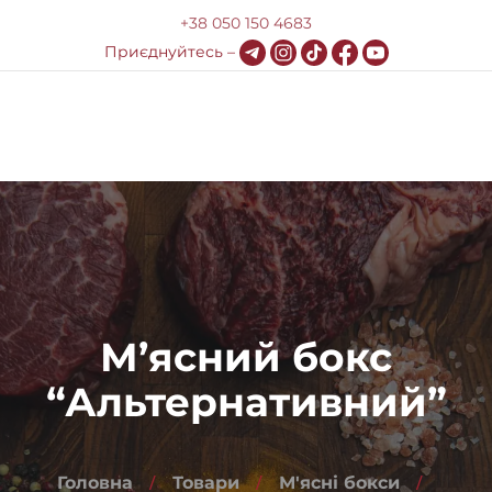
+38 050 150 4683
Приєднуйтесь –
0
Меню
Про компанію
Доставка та оплата
HoReCa
М’ясний бокс
Блог
“Альтернативний”
Контакти
Головна
Товари
М'ясні бокси