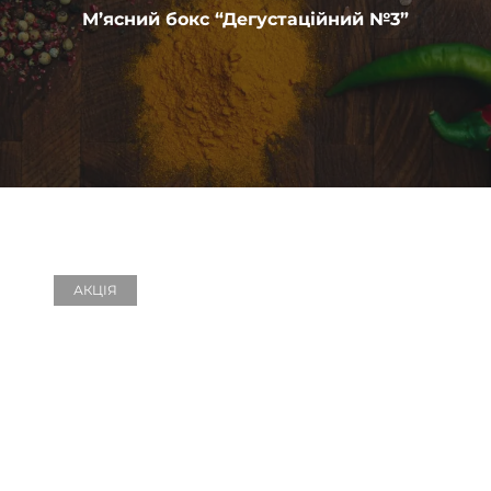
М’ясний бокс “Дегустаційний №3”
АКЦІЯ