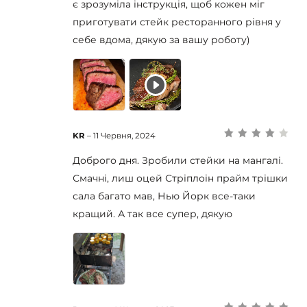
є зрозуміла інструкція, щоб кожен міг
приготувати стейк ресторанного рівня у
себе вдома, дякую за вашу роботу)
KR
–
11 Червня, 2024
Оцінено в
4
з 5
Доброго дня. Зробили стейки на мангалі.
Смачні, лиш оцей Стріплоін прайм трішки
сала багато мав, Нью Йорк все-таки
кращий. А так все супер, дякую