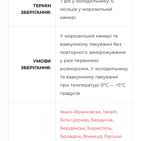
7 діб у холодильнику, 6
ТЕРМІН
місяців у морозильній
ЗБЕРІГАННЯ
камері
У морозильній камері та
ваакумному пакуванні без
повторного заморожування
у разі первинної
УМОВИ
ЗБЕРІГАННЯ
розморозки, У холодильнику
та ваакумному пакуванні
при температурі 0°С — +5°С
градусів
Івано-Франківськ
,
Ізмаїл
,
Біла Церква
,
Бердичів
,
Бердянськ
,
Бориспіль
,
Бровари
,
Вінниця
,
Горішні