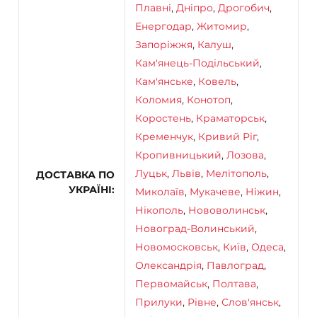
Плавні
,
Дніпро
,
Дрогобич
,
Енергодар
,
Житомир
,
Запоріжжя
,
Калуш
,
Кам'янець-Подільський
,
Кам'янське
,
Ковель
,
Коломия
,
Конотоп
,
Коростень
,
Краматорськ
,
Кременчук
,
Кривий Ріг
,
Кропивницький
,
Лозова
,
Луцьк
,
Львів
,
Мелітополь
,
ДОСТАВКА ПО
УКРАЇНІ
Миколаїв
,
Мукачеве
,
Ніжин
,
Нікополь
,
Нововолинськ
,
Новоград-Волинський
,
Новомосковськ
,
Київ
,
Одеса
,
Олександрія
,
Павлоград
,
Первомайськ
,
Полтава
,
Прилуки
,
Рівне
,
Слов'янськ
,