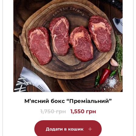
М’ясний бокс “Преміальний”
1,750
грн
1,550
грн
Оригінальна
Поточна
ціна:
ціна:
1,750 грн.
1,550 грн.
Додати в кошик