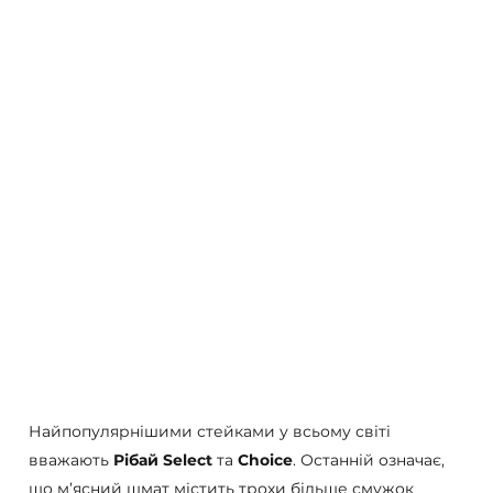
Найпопулярнішими стейками у всьому світі
вважають
Рібай
Select
та
Choice
. Останній означає,
що м’ясний шмат містить трохи більше смужок