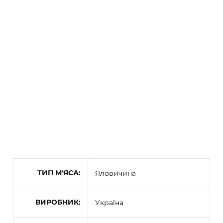
ТИП М'ЯСА
Яловичина
ВИРОБНИК
Україна