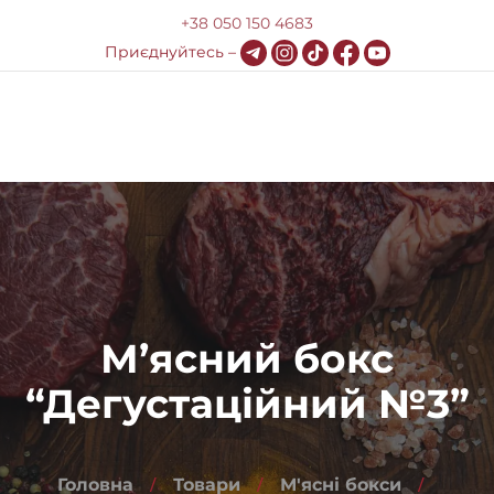
+38 050 150 4683
Приєднуйтесь –
0
Меню
Про компанію
Доставка та оплата
HoReCa
М’ясний бокс
Блог
“Дегустаційний №3”
Контакти
Головна
Товари
М'ясні бокси