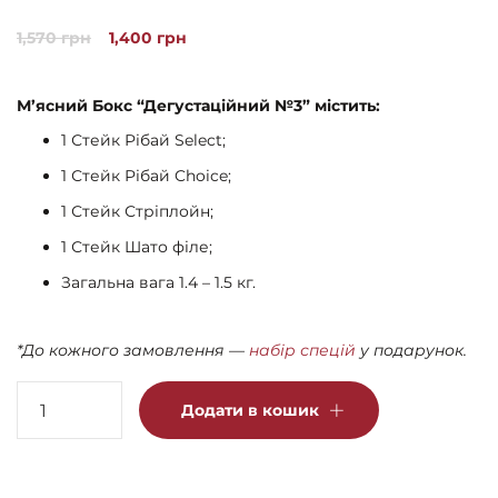
Рейтинг
4
4.75
з 5 на основі
Оригінальна
Поточна
1,570
грн
1,400
грн
опитування
покупців
ціна:
ціна:
1,570 грн.
1,400 грн.
М’ясний Бокс “Дегустаційний №3” містить:
1 Стейк Рібай Select;
1 Стейк Рібай Choice;
1 Стейк Стріплойн;
1 Стейк Шато філе;
Загальна вага 1.4 – 1.5 кг.
*До кожного замовлення —
набір спецій
у подарунок.
М'ясний
Додати в кошик
бокс
"Дегустаційний
№3"