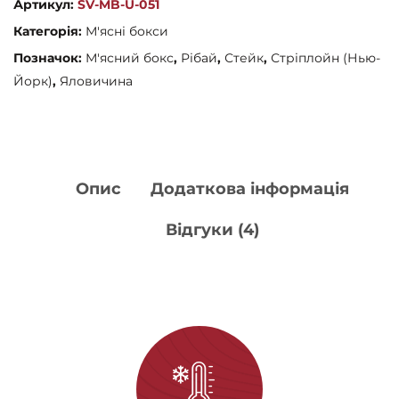
Артикул:
SV-MB-U-051
кількість
Категорія:
М'ясні бокси
Позначок:
М'ясний бокс
,
Рібай
,
Стейк
,
Стріплойн (Нью-
Йорк)
,
Яловичина
Опис
Додаткова інформація
Відгуки (4)