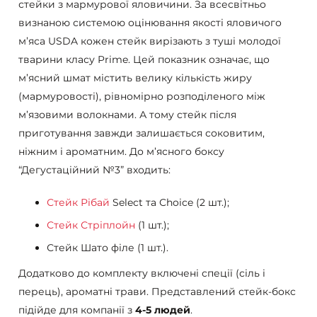
стейки з мармурової яловичини. За всесвітньо
визнаною системою оцінювання якості яловичого
м’яса USDA кожен стейк вирізають з туші молодої
тварини класу Prime. Цей показник означає, що
м’ясний шмат містить велику кількість жиру
(мармуровості), рівномірно розподіленого між
м’язовими волокнами. А тому стейк після
приготування завжди залишається соковитим,
ніжним і ароматним. До м’ясного боксу
“Дегустаційний №3” входить:
Стейк Рібай
Select та Choice (2 шт.);
Стейк Стріплойн
(1 шт.);
Стейк Шато філе (1 шт.).
Додатково до комплекту включені спеції (сіль і
перець), ароматні трави. Представлений стейк-бокс
підійде для компанії з
4-5 людей
.