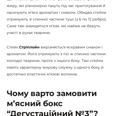
жиру, які рівномірно тануть під час приготування й
насичують м’ясо ароматом і смаком. Обидва стейки
отримують зі спинної частини туші (з 6 по 12 ребро).
Саме там знаходяться м’язи, які майже не беруть
участі в рухах тварини.
Стейк
Стріплойн
вирізняється яскравим смаком і
ароматом. Його отримують з тієї ж спинної частини
молодої тварини, проте з іншого боку. Такі стейки
мають характерну жирову смужку з одного боку й
достатньо еластичні м’язові волокна.
Чому варто замовити
м’ясний бокс
“Дегустаційний №3”?