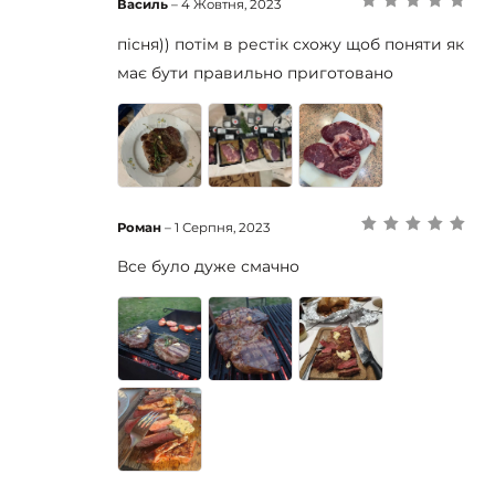
Василь
–
4 Жовтня, 2023
Оцінено в
5
з
5
пісня)) потім в рестік схожу щоб поняти як
має бути правильно приготовано
Роман
–
1 Серпня, 2023
Оцінено в
5
з
5
Все було дуже смачно