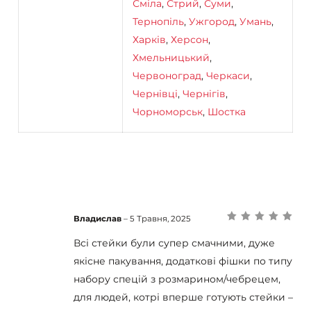
Сміла
,
Стрий
,
Суми
,
Тернопіль
,
Ужгород
,
Умань
,
Харків
,
Херсон
,
Хмельницький
,
Червоноград
,
Черкаси
,
Чернівці
,
Чернігів
,
Чорноморськ
,
Шостка
Владислав
–
5 Травня, 2025
Оцінено в
5
з
5
Всі стейки були супер смачними, дуже
якісне пакування, додаткові фішки по типу
набору спецій з розмарином/чебрецем,
для людей, котрі вперше готують стейки –