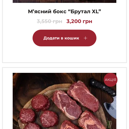
М’ясний бокс “Брутал XL”
3,550
грн
3,200
грн
Оригінальна
Поточна
ціна:
ціна:
3,550 грн.
3,200 грн.
Додати в кошик
АКЦІЯ