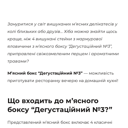
Зануритися у світ вишуканих м’ясних делікатесів у
колі близьких або друзів… Хіба можна знайти щось
краще, ніж 4 вишукані стейки з мармурової
яловичини з м’ясного боксу “Дегустаційний №3”,
приправлені свіжозмеленим перцем і ароматними
травами?
М’ясний бокс “Дегустаційний №3”
— можливість
приготувати ресторанну вечерю на домашній кухні!
Що входить до м’ясного
боксу “Дегустаційний №3?”
Представлений м’ясний бокс включає 4 класичні