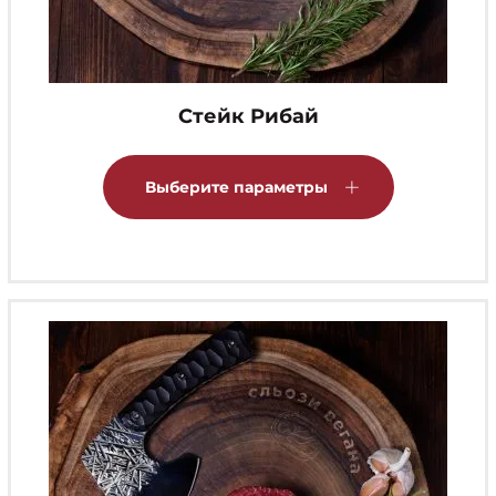
Стейк Рибай
Этот
товар
Выберите параметры
имеет
несколько
вариаций.
Опции
можно
выбрать
на
странице
товара.