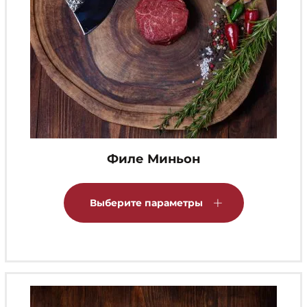
Филе Миньон
Этот
товар
Выберите параметры
имеет
несколько
вариаций.
Опции
можно
выбрать