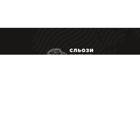
Ресторанные стейки у Вас дома
|
Политика Конфиденциальности
Оферта
Принимаем к оплате
Слёзы Вегана © Все Права Защищены — 2025