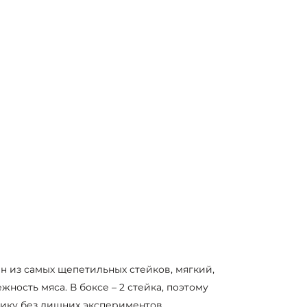
ин из самых щепетильных стейков, мягкий,
ность мяса. В боксе – 2 стейка, поэтому
сику без лишних экспериментов.