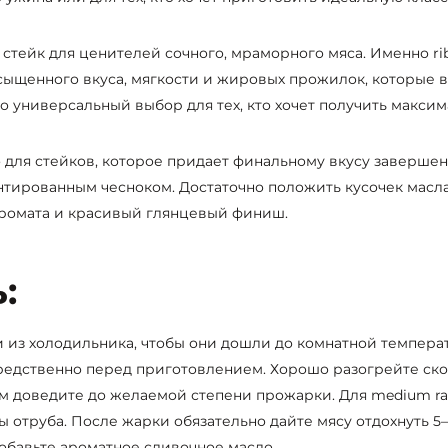
 стейк для ценителей сочного, мраморного мяса. Именно ri
асыщенного вкуса, мягкости и жировых прожилок, которые 
о универсальный выбор для тех, кто хочет получить макси
 для стейков, которое придает финальному вкусу завершен
ированным чесноком. Достаточно положить кусочек масла 
аромата и красивый глянцевый финиш.
:
ки из холодильника, чтобы они дошли до комнатной темпер
редственно перед приготовлением. Хорошо разогрейте ск
ем доведите до желаемой степени прожарки. Для medium ra
 отруба. После жарки обязательно дайте мясу отдохнуть 5–
обавьте ароматное сливочное масло.