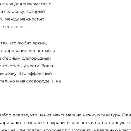
ит как для знакомства с
ка человеку, который
ть между нежностью,
е есть все.
 тех, кто любит яркий,
 вызревание делает мясо
рактерным благородным
е текстуры у кости: более
вырезку. Это эффектный
ельно и на сковороде, и на
выбор для тех, кто ценит максимально нежную текстуру. Од
зревание позволяет сохранить сочность и естественную неж
 ужина или для тех, кто хочет приготовить идеальную клас