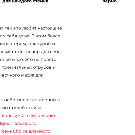
для каждого стейка
зерно
ля тех, кто любит настоящие
 у себя дома. В этом боксе
характером, текстурой и
нный стейк-вечер для себя,
ное мясо. Это не просто
я премиальных отрубов и
ивочного масла для
азнообразие впечатлений в
ько стилей стейка:
T-bone сухого вызревания
,
 Mignon влажного
ibeye Choice влажного