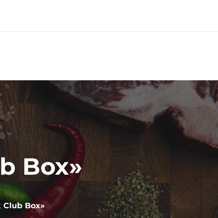
0
ub Box»
 Club Box»