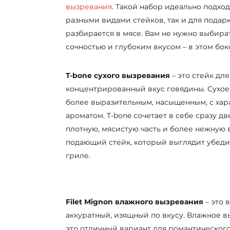
вызревания
. Такой набор идеально подход
разными видами стейков, так и для подар
разбирается в мясе. Вам не нужно выбира
сочностью и глубоким вкусом – в этом бокс
T-bone сухого вызревания
– это стейк для
концентрированный вкус говядины. Сухое
более выразительным, насыщенным, с ха
ароматом. T-bone сочетает в себе сразу дв
плотную, мясистую часть и более нежную 
подающий стейк, который выглядит убедит
гриле.
Filet Mignon влажного вызревания
– это 
аккуратный, изящный по вкусу. Влажное вы
это отличный вариант для романтического