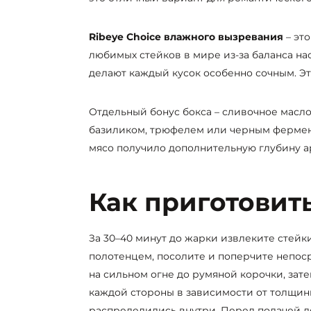
Ribeye Choice влажного вызревания
– это
любимых стейков в мире из-за баланса н
делают каждый кусок особенно сочным. Эт
Отдельный бонус бокса – сливочное масло
базиликом, трюфелем или черным фермент
мясо получило дополнительную глубину 
Как приготовить
За 30–40 минут до жарки извлеките стей
полотенцем, посолите и поперчите непос
на сильном огне до румяной корочки, зат
каждой стороны в зависимости от толщины
распределились внутри. Перед подачей д