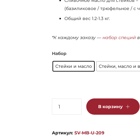
Сливочное масло для стейков – 1
(базиликовое / трюфельное / 
Общий вес 1.2-1.3 кг.
*К каждому заказу —
набор специй
в
Набор
Стейки и масло
Стейки, масло и 
Количество
В корзину
товара
Мясной
бокс
Артикул:
SV-MB-U-209
"Steak