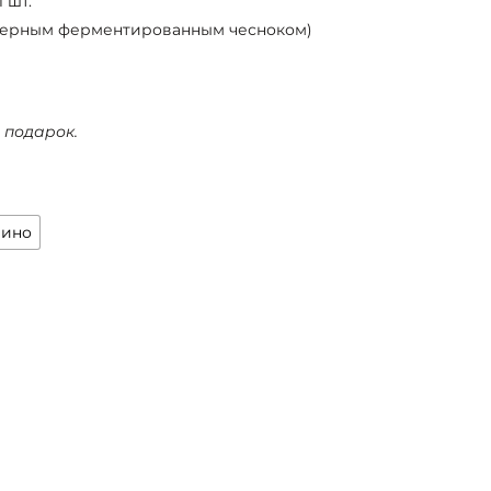
 шт.
с черным ферментированным чесноком)
 подарок.
вино