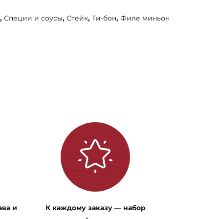
,
Специи и соусы
,
Стейк
,
Ти-бон
,
Филе миньон
ава и
К каждому заказу — набор