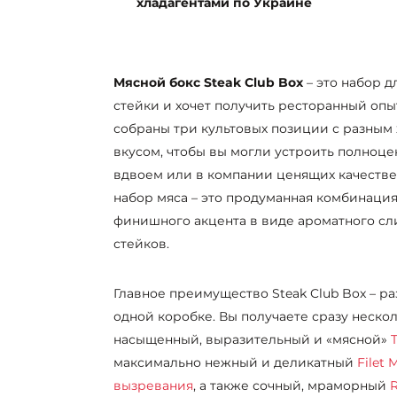
хладагентами по Украине
Мясной бокс Steak Club Box
– это набор д
стейки и хочет получить ресторанный опыт
собраны три культовых позиции с разным 
вкусом, чтобы вы могли устроить полноце
вдвоем или в компании ценящих качествен
набор мяса – это продуманная комбинаци
финишного акцента в виде ароматного сл
стейков.
Главное преимущество Steak Club Box – р
одной коробке. Вы получаете сразу нескол
насыщенный, выразительный и «мясной»
максимально нежный и деликатный
Filet
вызревания
, а также сочный, мраморный
R