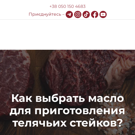
+38 050 150 4683
Приєднуйтесь –
0
Меню
Про компанию
Доставка и оплата
HoReCa
Как выбрать масло
Блог
для приготовления
Контакты
телячьих стейков?