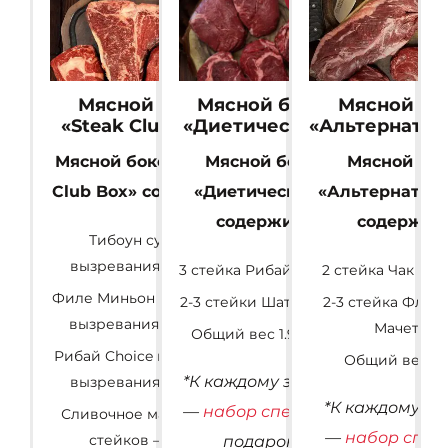
Мясной бокс
Мясной бокс
Мясной бо
«Steak Club Box»
«Диетический»
«Альтернати
Мясной бокс «Steak
Мясной бокс
Мясной бок
Club Box» содержит:
«Диетический»
«Альтернатив
содержит:
содержит:
Тибоун сухого
к
вызревания — 1 шт.
3 стейка Рибай Select;
2 стейка Чак Ай 
Филе Миньон влажного
2-3 стейки Шатофиле;
2-3 стейка Флан
вызревания — 2 шт.
Мачете;
Общий вес 1.9-2 кг.
Рибай Choice влажного
Общий вес 2 к
*К каждому заказу
вызревания — 1 шт.
*К каждому за
—
набор специй
в
Сливочное масло для
—
набор спец
стейков – 1 шт.
подарок.