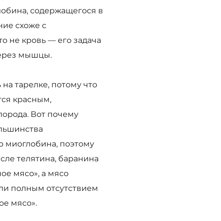
лобина, содержащегося в
ние схоже с
о не кровь — его задача
ерез мышцы.
на тарелке, потому что
тся красным,
лорода. Вот почему
ольшинства
о миоглобина, поэтому
сле телятина, баранина
ое мясо», а мясо
ли полным отсутствием
ое мясо».