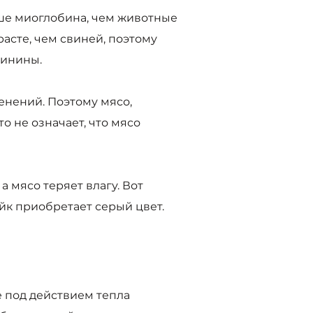
ше миоглобина, чем животные
расте, чем свиней, поэтому
винины.
енений. Поэтому мясо,
о не означает, что мясо
а мясо теряет влагу. Вот
йк приобретает серый цвет.
е под действием тепла