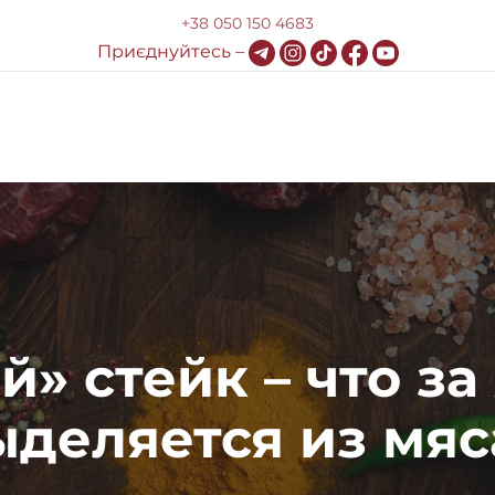
+38 050 150 4683
Приєднуйтесь –
Доставка и оплата
HoReCa
Блог
Контакты
» стейк – что з
ыделяется из мяс