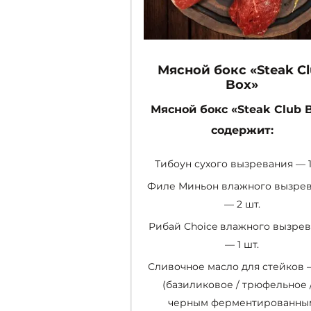
Мясной бокс «Steak C
Box»
Мясной бокс «Steak Club 
содержит:
Тибоун сухого вызревания — 1
Филе Миньон влажного вызре
— 2 шт.
Рибай Choice влажного вызре
— 1 шт.
Сливочное масло для стейков – 
(базиликовое / трюфельное /
черным ферментированны