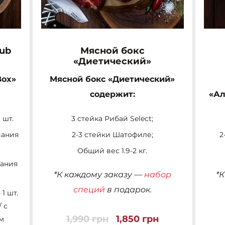
lub
Мясной бокс
«Диетический»
Box»
Мясной бокс «Диетический»
содержит:
«Ал
 шт.
3 стейка Рибай Select;
вания
2-3 стейки Шатофиле;
2
Общий вес 1.9-2 кг.
вания
*К каждому заказу —
набор
*
специй
в подарок.
1 шт.
 с
1,990
грн
1,850
грн
м
Первоначальная
Текущая