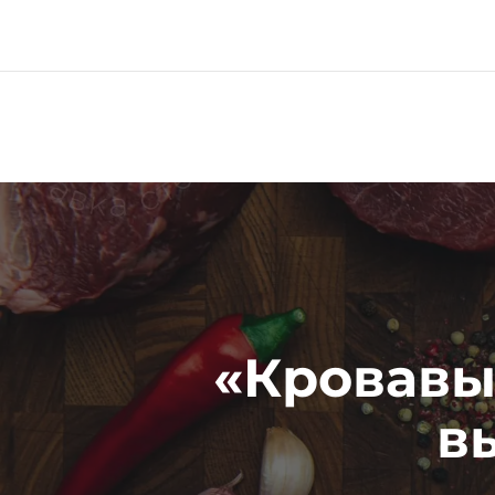
Меню
Про компанию
«Кровавый
в