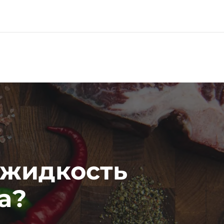
0
а жидкость
а?