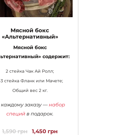
сухой выде
Общий вес 
*К каждому зака
Мясной бокс
специй
в подарок
«Альтернативный»
акционных боксов
Мясной бокс
ьтернативный» содержит:
2,790
грн
2
Пе
це
2 стейка Чак Ай Ролл;
со
В корзин
-3 стейка Фланк или Мачете;
2,7
Общий вес 2 кг.
К каждому заказу —
набор
специй
в подарок.
1,590
грн
1,450
грн
Первоначальная
Текущая