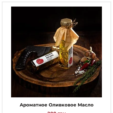
Опции
можно
выбрать
на
странице
товара.
Ароматное Оливковое Масло