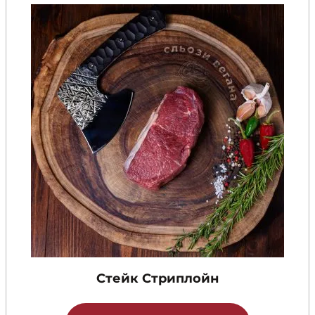
Стейк Стриплойн
Этот