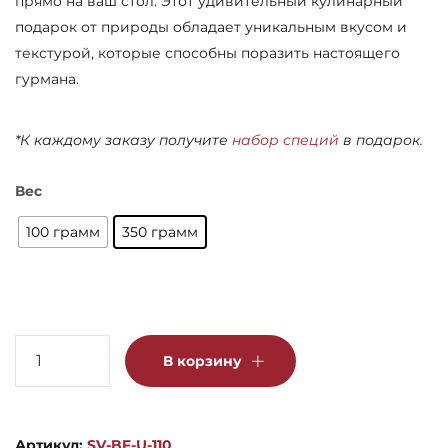
прямо на ваш стол. Этот удивительный кулинарный
подарок от природы обладает уникальным вкусом и
текстурой, которые способны поразить настоящего
гурмана.
*К каждому заказу получите
набор специй
в подарок.
Вес
100 грамм
350 грамм
Количество
В корзину
товара
Вырезка
дикого
Артикул:
SV-BF-U-110