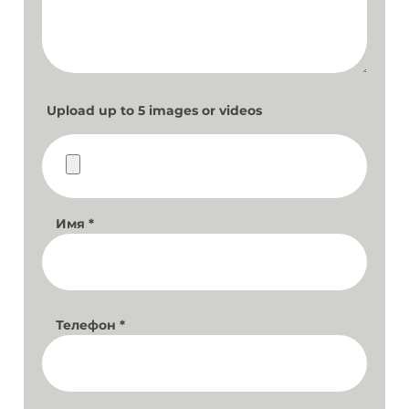
Upload up to 5 images or videos
Имя
*
Телефон
*