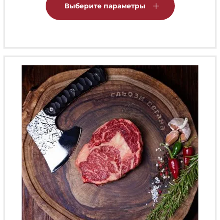
товар
Выберите параметры
имеет
несколько
вариаций.
Опции
можно
выбрать
на
странице
товара.