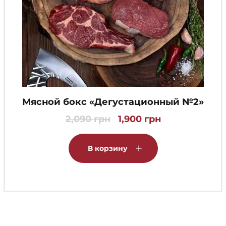
Мясной бокс «Дегустационный №2»
2,090
грн
1,900
грн
Первоначальная
Текущая
цена
цена:
составляла
1,900 грн.
В корзину
2,090 грн.