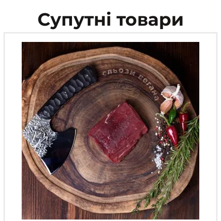
на
Супутні товари
сторінці
товару