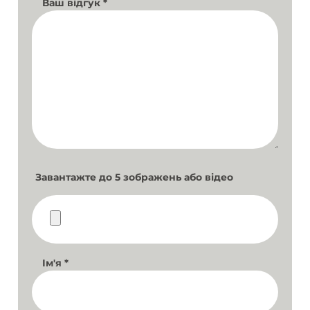
Ваш відгук
*
Завантажте до 5 зображень або відео
Ім'я
*