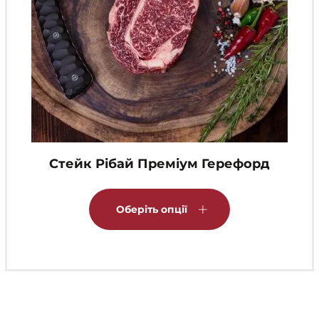
Стейк Рібай Преміум Герефорд
Цей
товар
Оберіть опції
має
кілька
варіантів.
Параметри
можна
вибрати