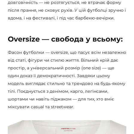
довговічність — не розтягується, не втрачає форму
після прання, не сковує рухів. У цій футболці зручно і
вдома, і на фестивалі, і під час барбекю-вечірки.
Oversize — свобода у всьому:
Фасон футболки — oversize, що пасує всім незалежно
від статі, фігури чи стилю життя. Вільний крій дає
простір, а універсальний розмір (one size) — ще
один доказ її демократичності. Завдяки цьому
модель виглядає стильно та трендово на будь-якому
тілі. Поєднується з денімом, карго, легінсами,
шортами чи навіть піджаком — для тих, хто вміє
міксувати casual та streetwear.