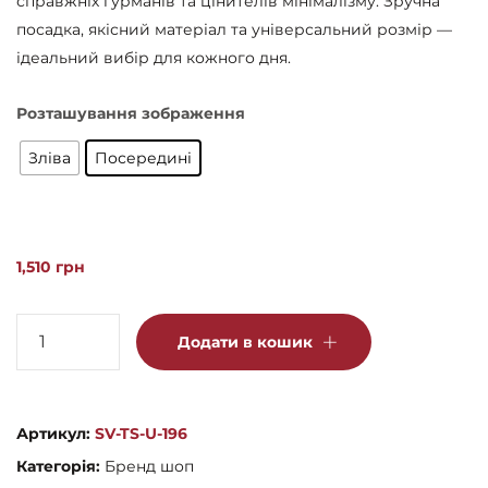
справжніх гурманів та цінителів мінімалізму. Зручна
посадка, якісний матеріал та універсальний розмір —
ідеальний вибір для кожного дня.
Розташування зображення
Зліва
Посередині
1,510
грн
Футболка
Додати в кошик
"Ковбой"
біла
Сльози
Артикул:
SV-TS-U-196
Вегана
Категорія:
Бренд шоп
кількість