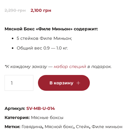
Рейтинг
3
5.00
из 5 на
Первоначальная
Текущая
2,290
грн
2,100
грн
основе опроса
пользователей
цена
цена:
составляла
2,100 грн.
Мясной Бокс «Филе Миньон» содержит:
2,290 грн.
5 стейков Филе Миньон;
Общий вес 0.9 — 1.0 кг.
*К каждому заказу
—
набор специй
в подарок.
Количество
В корзину
товара
Мясной
бокс
Артикул:
SV-MB-U-014
"Филе
Категория:
Мясные боксы
Миньон"
Метки:
Говядина
,
Мясной бокс
,
Стейк
,
Филе миньон