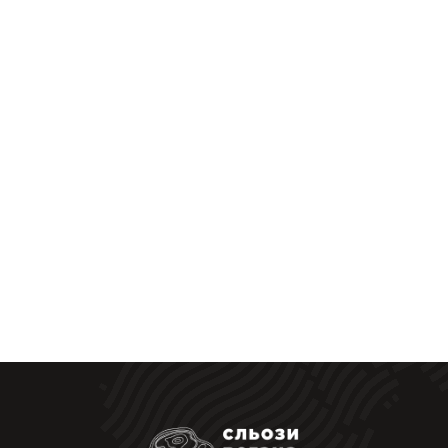
Опции
можно
выбрать
на
странице
товара.