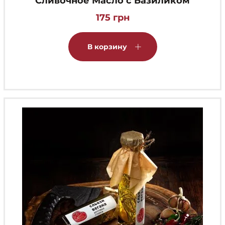
Сливочное Масло с Базиликом
175
грн
В корзину