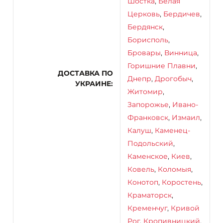
Шостка
,
Белая
Церковь
,
Бердичев
,
Бердянск
,
Борисполь
,
Бровары
,
Винница
,
Горишние Плавни
,
ДОСТАВКА ПО
Днепр
,
Дрогобыч
,
УКРАИНЕ
Житомир
,
Запорожье
,
Ивано-
Франковск
,
Измаил
,
Калуш
,
Каменец-
Подольский
,
Каменское
,
Киев
,
Ковель
,
Коломыя
,
Конотоп
,
Коростень
,
Краматорск
,
Кременчуг
,
Кривой
Рог
,
Кропивницкий
,