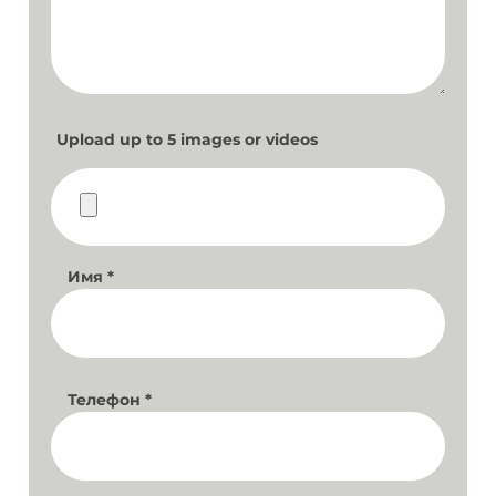
Upload up to 5 images or videos
Имя
*
Телефон
*