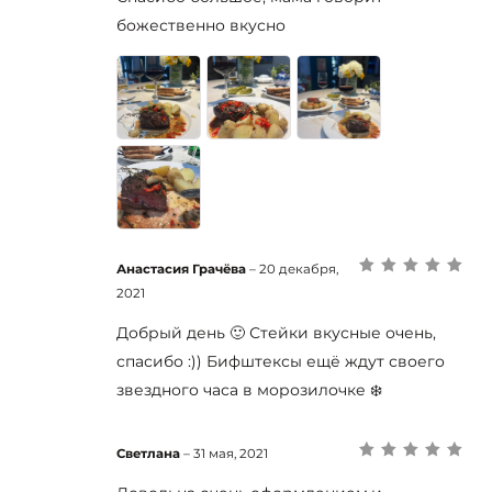
божественно вкусно
Анастасия Грачёва
–
20 декабря,
Оценка
5
из 5
2021
Добрый день 🙂 Стейки вкусные очень,
спасибо :)) Бифштексы ещё ждут своего
звездного часа в морозилочке ❄️
Светлана
–
31 мая, 2021
Оценка
5
из 5