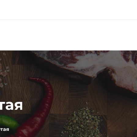
0
тая
тая