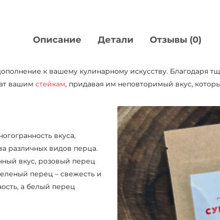
Описание
Детали
Отзывы (0)
дополнение к вашему кулинарному искусству. Благодаря т
мат вашим
стейкам
, придавая им неповторимый вкус, котор
огогранность вкуса,
ва различных видов перца.
нный вкус, розовый перец
зеленый перец – свежесть и
ность, а белый перец