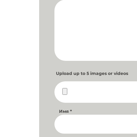
Upload up to 5 images or videos
Имя
*