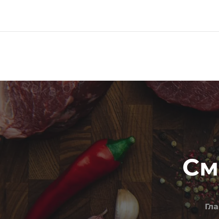
Меню
Про компанию
См
Гл