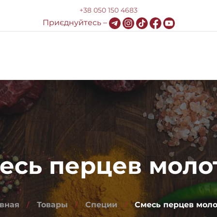
+38 050 150 4683
Приєднуйтесь –
Доставка и оплата
HoReCa
Блог
Контакты
есь перцев моло
авная
Товары
Специи
Смесь перцев моло