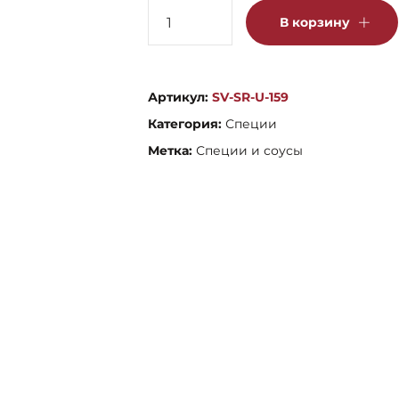
Количество
В корзину
товара
Смесь
перцев
Артикул:
SV-SR-U-159
молотая
Категория:
Специи
Метка:
Специи и соусы