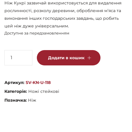
Ніж Кукрі зазвичай використовується для видалення
рослинності, розколу деревини, оброблення м’яса та
виконання інших господарських завдань, що робить
цей ніж дуже універсальним.
Доступне за передзамовленням
Ніж
Додати в кошик
Кукрі
Сльози
Вегана,
Артикул:
SV-KN-U-118
Україна
Категорія:
Ножі стейкові
кількість
Позначка:
Ніж