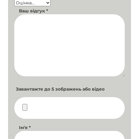
Ваш відгук
*
Завантажте до 5 зображень або відео
Ім'я
*