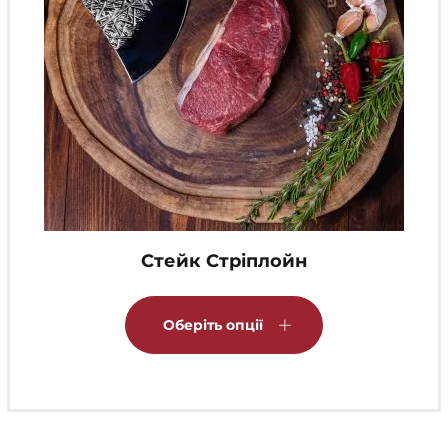
Стейк Стріплойн
Цей
товар
Оберіть опції
має
кілька
варіантів.
Параметри