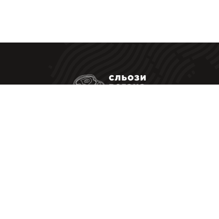
Ресторанні стейки у Вас вдома
|
Політика конфіденційності
Оферта
Приймаємо до оплати
Сльози Вегана © Всі Права Захищені — 2026