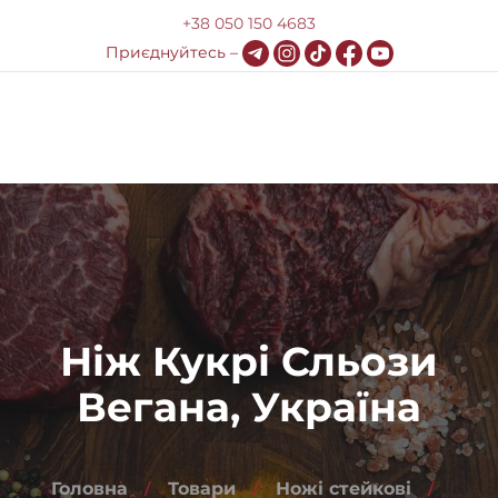
+38 050 150 4683
Приєднуйтесь –
0
Меню
Про компанію
Доставка та оплата
HoReCa
Ніж Кукрі Сльози
Блог
Вегана, Україна
Контакти
Головна
Товари
Ножі стейкові