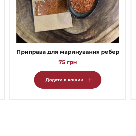
Приправа для маринування ребер
75
грн
Додати в кошик