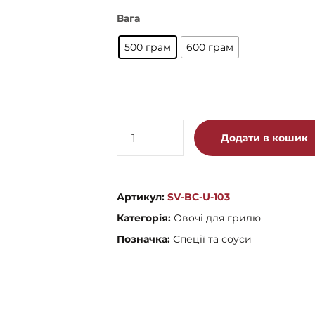
Вага
500 грам
600 грам
Кукурудза
Додати в кошик
варена
вакуумована
кількість
Артикул:
SV-BC-U-103
Категорія:
Овочі для грилю
Позначка:
Спеції та соуси