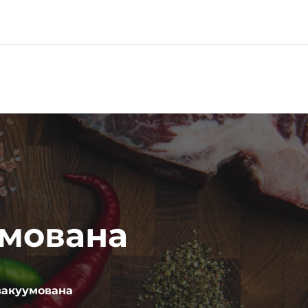
0
умована
вакуумована