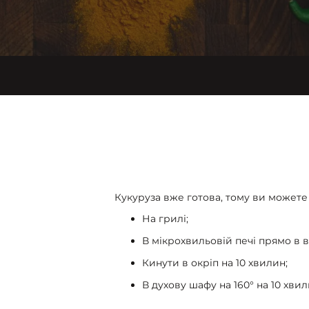
Кукуруза вже готова, тому ви можете ї
На грилі;
В мікрохвильовій печі прямо в в
Кинути в окріп на 10 хвилин;
В духову шафу на 160° на 10 хвил