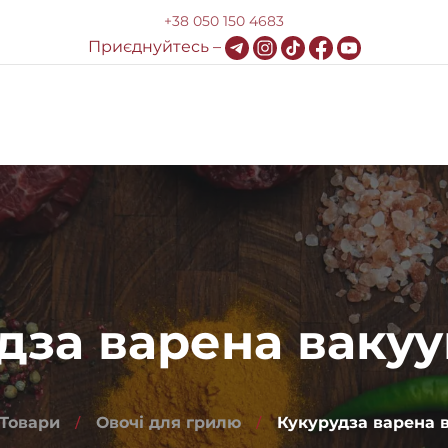
+38 050 150 4683
Приєднуйтесь –
Доставка та оплата
HoReCa
Блог
Контакти
дза варена ваку
Товари
Овочі для грилю
Кукурудза варена 