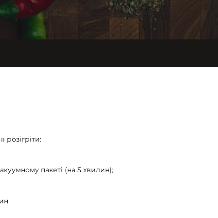
ї розігріти:
акуумному пакеті (на 5 хвилин);
ин.