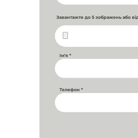
Завантажте до 5 зображень або ві
Ім'я
*
Телефон
*