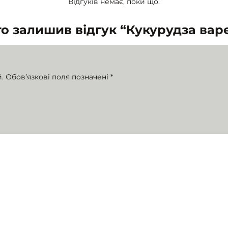
Відгуків немає, поки що.
то залишив відгук “Кукурудза вар
.
Обов’язкові поля позначені
*