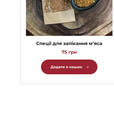
Спеції для запікання м’яса
75
грн
Додати в кошик