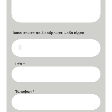
Завантажте до 5 зображень або відео
Ім'я
*
Телефон
*