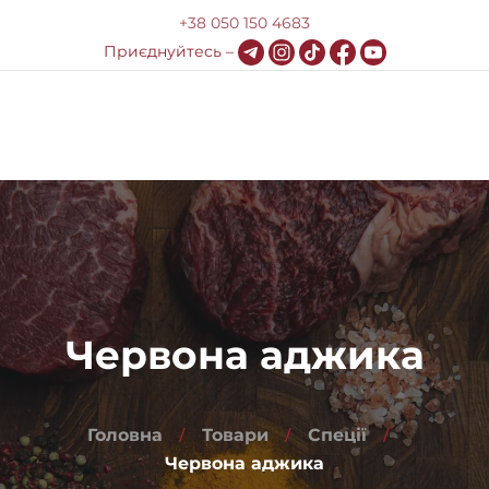
+38 050 150 4683
Приєднуйтесь –
0
Меню
Про компанію
Доставка та оплата
HoReCa
Червона аджика
Блог
Контакти
Головна
Товари
Спеції
Червона аджика