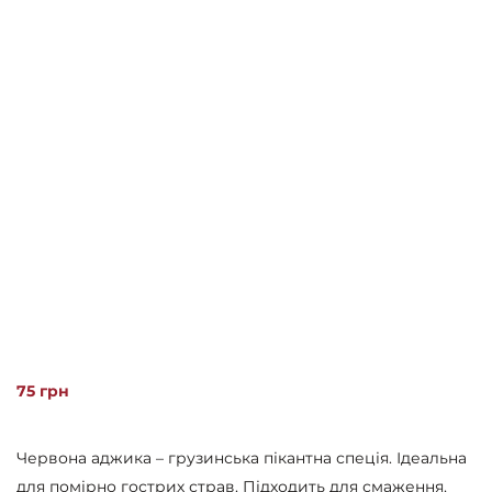
75
грн
Червона аджика – грузинська пікантна спеція. Ідеальна
для помірно гострих страв. Підходить для смаження,