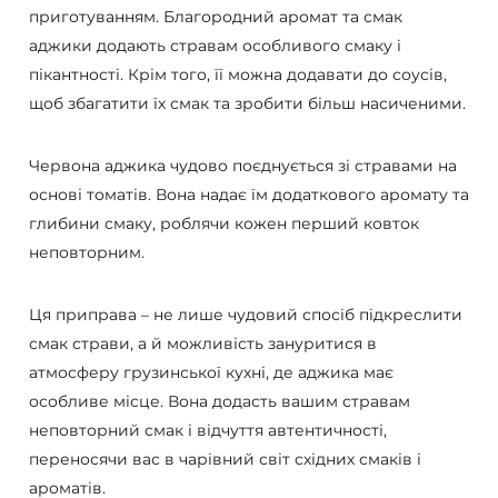
приготуванням. Благородний аромат та смак
аджики додають стравам особливого смаку і
пікантності. Крім того, її можна додавати до соусів,
щоб збагатити їх смак та зробити більш насиченими.
Червона аджика чудово поєднується зі стравами на
основі томатів. Вона надає їм додаткового аромату та
глибини смаку, роблячи кожен перший ковток
неповторним.
Ця приправа – не лише чудовий спосіб підкреслити
смак страви, а й можливість зануритися в
атмосферу грузинської кухні, де аджика має
особливе місце. Вона додасть вашим стравам
неповторний смак і відчуття автентичності,
переносячи вас в чарівний світ східних смаків і
ароматів.