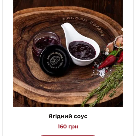
вибрати
на
сторінці
товару
Ягідний соус
160
грн