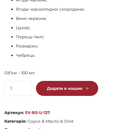
Ягоди чорноплідної смородини;
Вино червоне;
Цукор;
Перець Чилі;
Розмарин;
Чебрець.
Обʼєм – 100 мл.
Ягідний
Додати в кошик
соус
кількість
Артикул:
SV-BS-U-127
Категорія:
Соуси & Масло & Олія