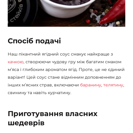
Спосіб подачі
Наш пікантний ягідний соус смакує найкраще з
качкою
, створюючи чудову гру між багатим смаком
м’яса і глибоким ароматом ягід. Проте, це не єдиний
варіант! Цей соус стане відмінним доповненням до
інших м’ясних страв, включаючи
баранину
,
телятину
,
свинину та навіть курчатину.
Приготування власних
шедеврів